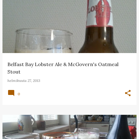
T
e
k
s
t
i
t
Belfast Bay Lobster Ale & McGovern's Oatmeal
Stout
helmikuuta 27, 2013
0