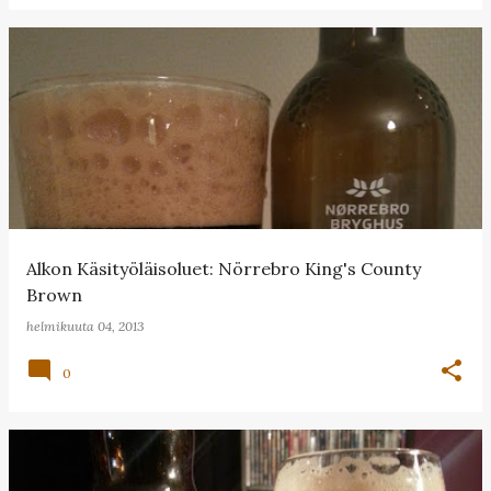
Alkon Käsityöläisoluet: Nörrebro King's County
Brown
helmikuuta 04, 2013
0