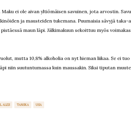
. Maku ei ole aivan yltiömäisen savuinen, jota arvostin. Sav
ähkinöiden ja mausteiden tukemana. Puumaisia sävyjä taka-al
in pistäessä maun läpi. Jälkimakuun sekoittuu myös voimakas
uolut, mutta 10,8% alkoholia on nyt hieman liikaa. Se ei tuo
 läpi niin suutuntumassa kuin maussakin. Siksi tiputan muut
L ALES
TANSKA
USA