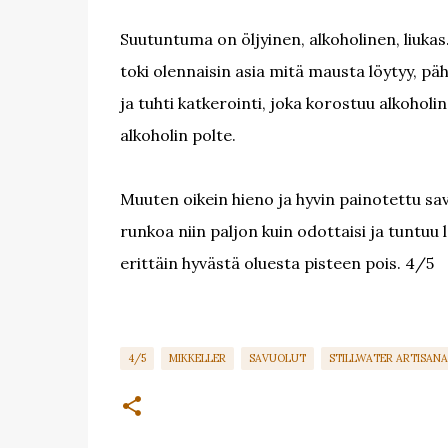
Suutuntuma on öljyinen, alkoholinen, liukas
toki olennaisin asia mitä mausta löytyy, p
ja tuhti katkerointi, joka korostuu alkohol
alkoholin polte.
Muuten oikein hieno ja hyvin painotettu sav
runkoa niin paljon kuin odottaisi ja tuntuu
erittäin hyvästä oluesta pisteen pois. 4/5
4/5
MIKKELLER
SAVUOLUT
STILLWATER ARTISANA