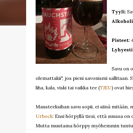
Tyyli:
Sa
Alkoholi
Pisteet:
Lyhyesti
Savu on ol
olemattakii", jos pieni savonismi sallitaan. 
liha, kala, viski tai vaikka tee (
TJEU
) ovat hi
Mausteeksihan savu sopii, ei siinä mitään, 
Urbock
: Ensi hörpyllä tiesi, että suussa on
Mutta muutama hörppy myöhemmin tuntui kui