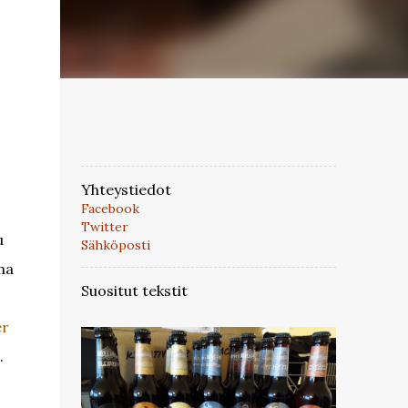
Yhteystiedot
Facebook
Twitter
u
Sähköposti
ma
Suositut tekstit
er
.