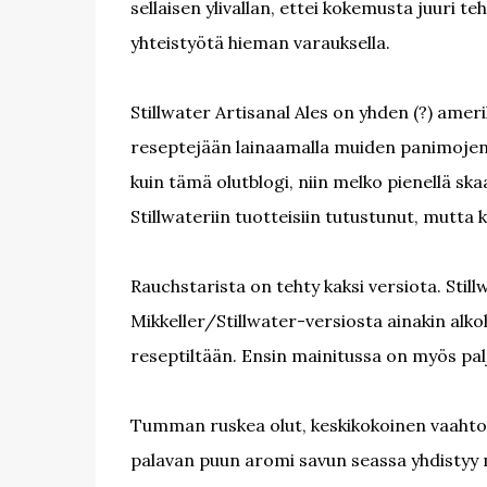
sellaisen ylivallan, ettei kokemusta juuri t
yhteistyötä hieman varauksella.
Stillwater Artisanal Ales on yhden (?) ameri
reseptejään lainaamalla muiden panimojen k
kuin tämä olutblogi, niin melko pienellä ska
Stillwateriin tuotteisiin tutustunut, mutta k
Rauchstarista on tehty kaksi versiota. Sti
Mikkeller/Stillwater-versiosta ainakin alko
reseptiltään. Ensin mainitussa on myös p
Tumman ruskea olut, keskikokoinen vaahto.
palavan puun aromi savun seassa yhdistyy mi