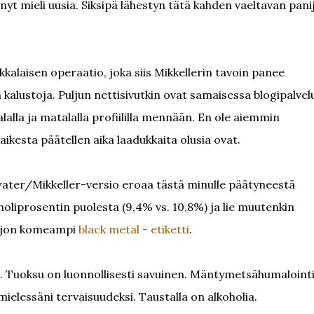
ehnyt mieli uusia. Siksipä lähestyn tätä kahden vaeltavan pani
kkalaisen operaatio, joka siis Mikkellerin tavoin panee
alustoja. Puljun nettisivutkin ovat samaisessa blogipalvel
alalla ja matalalla profiililla mennään. En ole aiemmin
aikesta päätellen aika laadukkaita olusia ovat.
llwater/Mikkeller-versio eroaa tästä minulle päätyneestä
holiprosentin puolesta (9,4% vs. 10,8%) ja lie muutenkin
aljon komeampi
black metal - etiketti
.
 Tuoksu on luonnollisesti savuinen. Mäntymetsähumalointi
elessäni tervaisuudeksi. Taustalla on alkoholia.