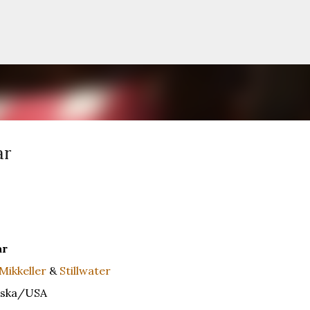
Siirry pääsisältöön
ar
ar
Mikkeller
&
Stillwater
ska/USA