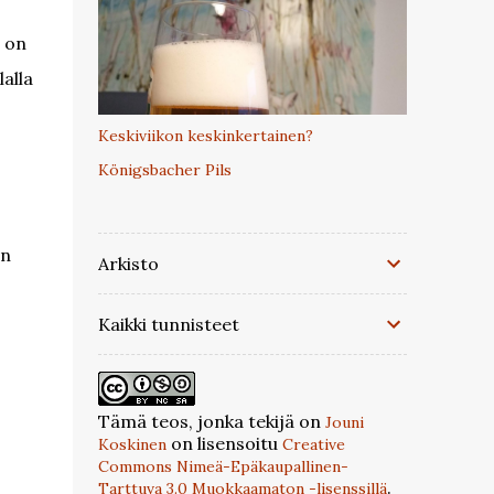
u on
alla
Keskiviikon keskinkertainen?
Königsbacher Pils
en
Arkisto
Kaikki tunnisteet
Tämä teos, jonka tekijä on
Jouni
on lisensoitu
Koskinen
Creative
Commons Nimeä-Epäkaupallinen-
.
Tarttuva 3.0 Muokkaamaton -lisenssillä