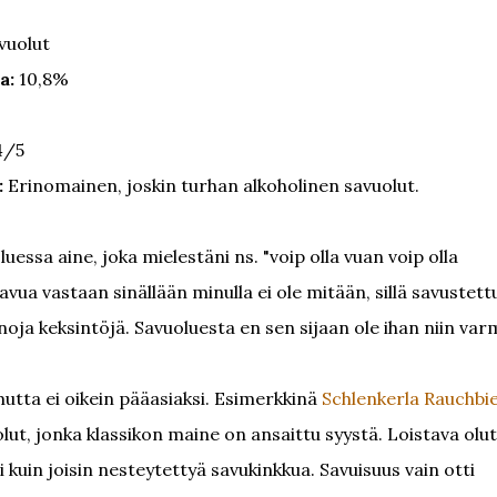
vuolut
a:
10,8%
4/5
:
Erinomainen, joskin turhan alkoholinen savuolut.
uessa aine, joka mielestäni ns. "voip olla vuan voip olla
Savua vastaan sinällään minulla ei ole mitään, sillä savustett
enoja keksintöjä. Savuoluesta en sen sijaan ole ihan niin var
mutta ei oikein pääasiaksi. Esimerkkinä
Schlenkerla Rauchbi
 olut, jonka klassikon maine on ansaittu syystä. Loistava olut
n joisin nesteytettyä savukinkkua. Savuisuus vain otti