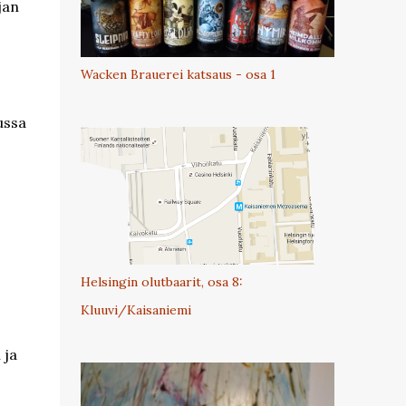
jan
Wacken Brauerei katsaus - osa 1
ussa
Helsingin olutbaarit, osa 8:
Kluuvi/Kaisaniemi
 ja