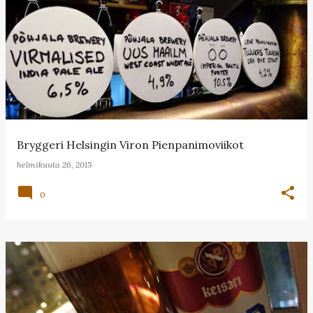
T
e
k
s
t
i
t
Bryggeri Helsingin Viron Pienpanimoviikot
helmikuuta 26, 2015
0