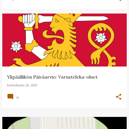
Ylipäällikön Päiväarvio: Varusteleka-oluet
helmikuuta 16, 2015
0