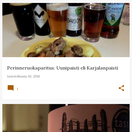
Perinneruokaparitus: Uunipaisti eli Karjalanpaisti
tammikuuta 10, 2016
1