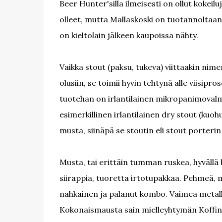
Beer Hunter'silla ilmeisesti on ollut kokeil
olleet, mutta Mallaskoski on tuotannoltaan 
on kieltolain jälkeen kaupoissa nähty.
Vaikka stout (paksu, tukeva) viittaakin ni
olusiin, se toimii hyvin tehtynä alle viisip
tuotehan on irlantilainen mikropanimovalm
esimerkillinen irlantilainen dry stout (kuoh
musta, siinäpä se stoutin eli stout porterin
Musta, tai erittäin tumman ruskea, hyvällä 
siirappia, tuoretta irtotupakkaa. Pehmeä,
nahkainen ja palanut kombo. Vaimea metallisu
Kokonaismausta sain mielleyhtymän Koffin P