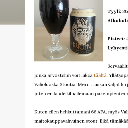
Tyyli:
St
Alkoholi
Pisteet:
4
Lyhyesti
Servaalil
jonka arvostelun voit lukea
täältä
. Yllätysp
Valioluokka Stoutia. Merci. JaskanKaljat k
joten en lähde kilpailemaan parempieni ed
Kuten eilen hehkuttamani 66 APA, myös Val
maitokauppavahvuinen stout. Eikä tämäkään 