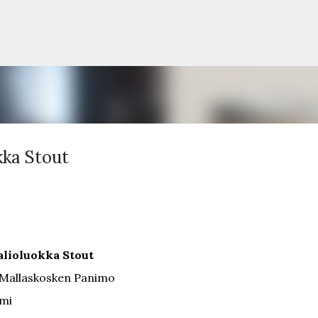
Siirry pääsisältöön
kka Stout
lioluokka Stout
Mallaskosken Panimo
mi