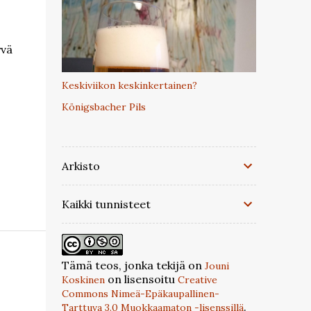
yvä
Keskiviikon keskinkertainen?
Königsbacher Pils
Arkisto
Kaikki tunnisteet
Tämä teos, jonka tekijä on
Jouni
on lisensoitu
Koskinen
Creative
Commons Nimeä-Epäkaupallinen-
.
Tarttuva 3.0 Muokkaamaton -lisenssillä