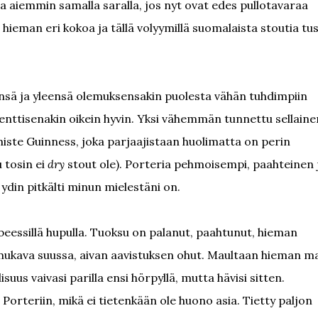
uja aiemmin samalla saralla, jos nyt ovat edes pullotavaraa
hieman eri kokoa ja tällä volyymillä suomalaista stoutia tus
mensä ja yleensä olemuksensakin puolesta vähän tuhdimpiin
rosenttisenakin oikein hyvin. Yksi vähemmän tunnettu sellaine
iste Guinness, joka parjaajistaan huolimatta on perin
u tosin ei
dry
stout ole). Porteria pehmoisempi, paahteinen 
 ydin pitkälti minun mielestäni on.
beessillä hupulla. Tuoksu on palanut, paahtunut, hieman
 mukava suussa, aivan aavistuksen ohut. Maultaan hieman m
us vaivasi parilla ensi hörpyllä, mutta hävisi sitten.
orteriin, mikä ei tietenkään ole huono asia. Tietty paljon