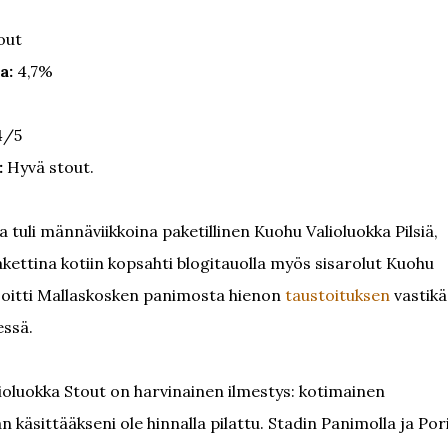
out
a:
4,7%
/5
:
Hyvä stout.
ta tuli männäviikkoina paketillinen Kuohu Valioluokka Pilsiä,
akettina kotiin kopsahti blogitauolla myös sisarolut Kuohu
irjoitti Mallaskosken panimosta hienon
taustoituksen
vastikä
essä.
ioluokka Stout on harvinainen ilmestys: kotimainen
käsittääkseni ole hinnalla pilattu. Stadin Panimolla ja Por