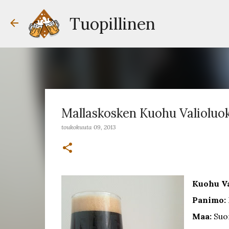
Tuopillinen
Mallaskosken Kuohu Valioluo
toukokuuta 09, 2013
Kuohu Va
Panimo:
Maa:
Suo