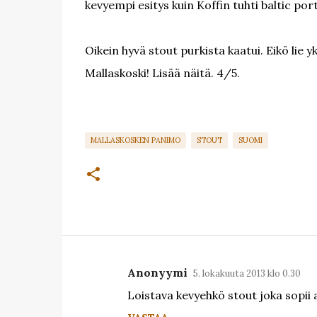
kevyempi esitys kuin Koffin tuhti baltic port
Oikein hyvä stout purkista kaatui. Eikö lie
Mallaskoski! Lisää näitä. 4/5.
MALLASKOSKEN PANIMO
STOUT
SUOMI
Anonyymi
5. lokakuuta 2013 klo 0.30
K
Loistava kevyehkö stout joka sopii al
o