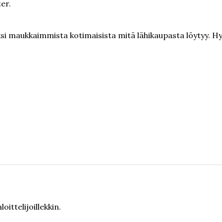
er.
 yksi maukkaimmista kotimaisista mitä lähikaupasta löytyy. H
oittelijoillekkin.