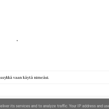
ässykkä vaan käytä nimeäsi.
liver its services and to analyze traffic. Your IP address and us