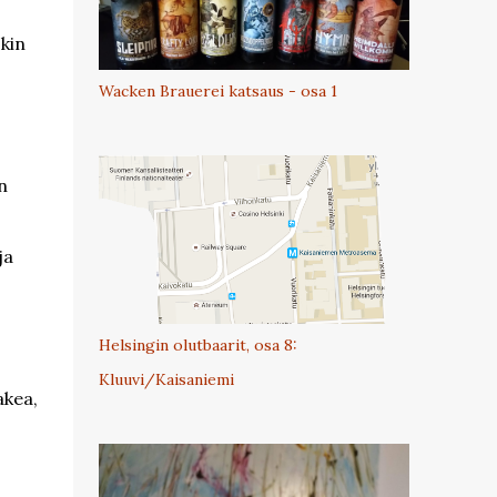
kin
Wacken Brauerei katsaus - osa 1
n
ja
Helsingin olutbaarit, osa 8:
Kluuvi/Kaisaniemi
akea,