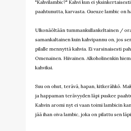
"Kahvilambic?" Kahvi kun ei yksinkertaisesti 
paahtunutta, karvasta. Gueuze lambic on hap
Ulkonäöltään tummankullankeltainen / ora
samankaltainen kuin kahvipannu on, jos sen
pilalle mennyttä kahvia. Ei varsinaisesti 
Omenainen. Hiivainen. Alkoholinenkin hiem
kahviksi.
Suu on ohut, terävä, hapan, kitkerähkö. Mak
ja happaman terävyyden läpi puskee paahtun
Kahvin aromi nyt ei vaan toimi lambicin kan
jää ihan oiva lambic, joka on pilattu sen läp