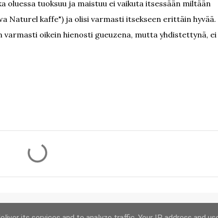
oka oluessa tuoksuu ja maistuu ei vaikuta itsessään miltään
 Naturel kaffe") ja olisi varmasti itsekseen erittäin hyvää.
 varmasti oikein hienosti gueuzena, mutta yhdistettynä, ei
liver its services and to analyze traffic. Your IP address and us