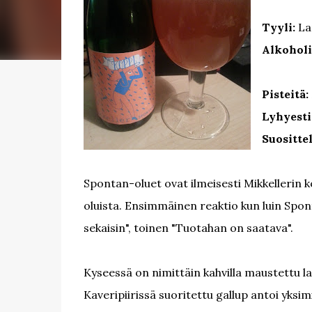
Tyyli:
La
Alkoholi
Pisteitä:
Lyhyesti
Suositte
Spontan-oluet ovat ilmeisesti Mikkellerin ko
oluista. Ensimmäinen reaktio kun luin Spont
sekaisin", toinen "Tuotahan on saatava".
Kyseessä on nimittäin kahvilla maustettu la
Kaveripiirissä suoritettu gallup antoi yksi