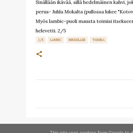
Sinällään ikävää, sillä hedelmäinen kahvi, j
perus- Juhla Mokalta (pullossa lukee "Kotowa
Myös lambic-puoli mausta toimisi itsekseen
helevetti. 2/5
2/5
LAMBIC
MIKKELLER
TANSKA
K
o
m
m
e
n
This site uses cookies from Google to de