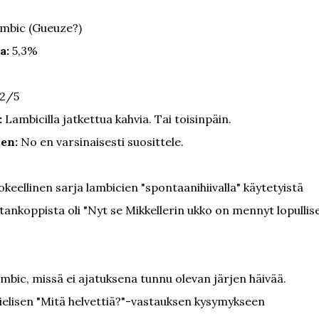
mbic (Gueuze?)
a:
5,3%
2/5
:
Lambicilla jatkettua kahvia. Tai toisinpäin.
len:
No en varsinaisesti suosittele.
keellinen sarja lambicien "spontaanihiivalla" käytetyistä
ankoppista oli "Nyt se Mikkellerin ukko on mennyt lopullise
mbic, missä ei ajatuksena tunnu olevan järjen häivää.
mielisen "Mitä helvettiä?"-vastauksen kysymykseen