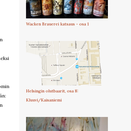
Wacken Brauerei katsaus - osa 1
en
eksi
romin
Helsingin olutbaarit, osa 8:
än:
Kluuvi/Kaisaniemi
en