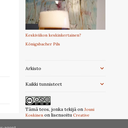
Keskiviikon keskinkertainen?
Königsbacher Pils
Arkisto
Kaikki tunnisteet
Tämä teos, jonka tekijä on
Jouni
on lisensoitu
Koskinen
Creative
Commons Nimeä-Epäkaupallinen-
.
Tarttuva 3.0 Muokkaamaton -lisenssillä
er-agent