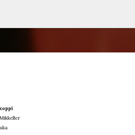
Siirry pääsisältöön
koppi
Mikkeller
ska