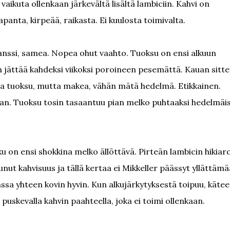
vaikuta ollenkaan järkevältä lisältä lambiciin. Kahvi on
anta, kirpeää, raikasta. Ei kuulosta toimivalta.
nssi, samea. Nopea ohut vaahto. Tuoksu on ensi alkuun
 jättää kahdeksi viikoksi poroineen pesemättä. Kauan sitt
paha tuoksu, mutta makea, vähän mätä hedelmä. Etikkainen.
an. Tuoksu tosin tasaantuu pian melko puhtaaksi hedelmäis
u on ensi shokkina melko ällöttävä. Pirteän lambicin hikia
ut kahvisuus ja tällä kertaa ei Mikkeller päässyt yllättämä
ssa yhteen kovin hyvin. Kun alkujärkytyksestä toipuu, käte
i puskevalla kahvin paahteella, joka ei toimi ollenkaan.