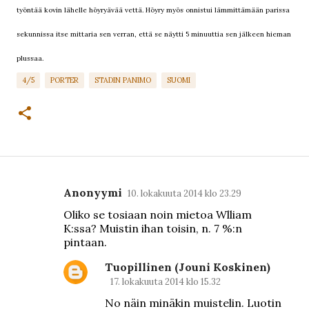
työntää kovin lähelle höyryävää vettä. Höyry myös onnistui lämmittämään parissa
sekunnissa itse mittaria sen verran, että se näytti 5 minuuttia sen jälkeen hieman
plussaa.
4/5
PORTER
STADIN PANIMO
SUOMI
Anonyymi
10. lokakuuta 2014 klo 23.29
K
Oliko se tosiaan noin mietoa Wlliam
o
K:ssa? Muistin ihan toisin, n. 7 %:n
m
pintaan.
m
Tuopillinen (Jouni Koskinen)
e
17. lokakuuta 2014 klo 15.32
n
No näin minäkin muistelin. Luotin