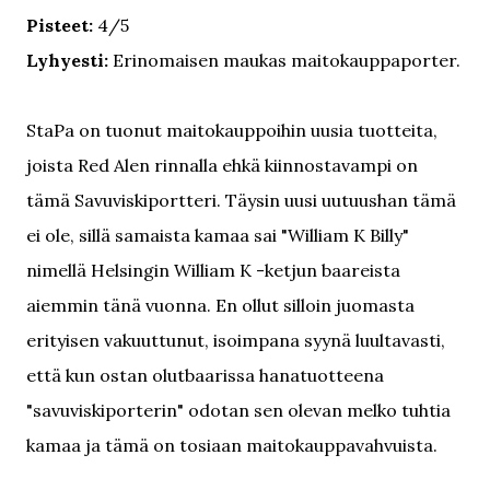
Pisteet:
4/5
Lyhyesti:
Erinomaisen maukas maitokauppaporter.
StaPa on tuonut maitokauppoihin uusia tuotteita,
joista Red Alen rinnalla ehkä kiinnostavampi on
tämä Savuviskiportteri. Täysin uusi uutuushan tämä
ei ole, sillä samaista kamaa sai "William K Billy"
nimellä Helsingin William K -ketjun baareista
aiemmin tänä vuonna. En ollut silloin juomasta
erityisen vakuuttunut, isoimpana syynä luultavasti,
että kun ostan olutbaarissa hanatuotteena
"savuviskiporterin" odotan sen olevan melko tuhtia
kamaa ja tämä on tosiaan maitokauppavahvuista.