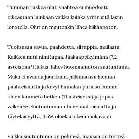
Tumman ruskea olut, vaahtoa ei muodostu
oikeastaan lainkaan vaikka kuinka yritin sitä lasiin
lorotella. Olut on muutenkin lähes hiilihapoton.
Tuoksussa savua, paahdetta, siirappia, mallasta.
Kaikkea mitä nimi lupaa. Jääkaappikylmänä (7,2
asteisena*) liukas, lähes huomaamaton suutuntuma.
Maku ei avaudu juurikaan, jälkimaussa hieman
paahteisuutta ja kevyt humalan puraisu. Annan
oluen lämmetä hetken (11 asteiseksi) ja jopas
valkenee. Suutuntumaan tulee mattaisuutta ja
täyteläisyyttä, 4,5% olueksi oikein mukavasti.
Vaikka suutuntuma on pehmeä, maussa on tiettyä