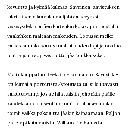
kovuutta ja kylmää kulmaa. Savuinen, aavistuksen
lakritsinen alkumaku muljahtaa kevyeksi
viskisyydeksi pitäen kuitenkin koko ajan taustalla
vankahkon maltaan makeuden. Lopussa melko
raikas humala nousee maltaisuuden läpi ja nostaa
olutta juuri sopivasti ettei jää tunkkaiseksi.
Maitokauppatuotteeksi melko mainio. Savuviski-
etuleimalla porterista/stoutista tulisi luultavasti
vaikuttavampi jos se hilattaisiin johonkin päälle
kahdeksaan prosenttiin, mutta tällaisenaankin
toimii vaikka paksuutta jääkin kaipaamaan. Paljon
parempi kuin muistin William K:n hanasta.