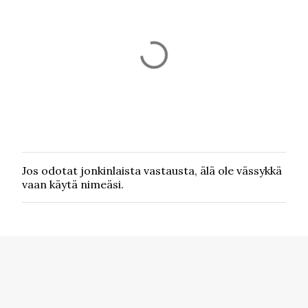
Jos odotat jonkinlaista vastausta, älä ole vässykkä
L
vaan käytä nimeäsi.
ä
h
e
t
ä
k
o
m
m