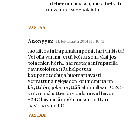
t
ratebeeriin asiassa, mikä tietysti
on vähän kyseenalaista...
i
t
VASTAA
Anonyymi
11. lokakuuta 2014 klo 16.41
Iso kiitos infrapunalämpömittari vinkistä!
Voi olla varma, että kohta sohii yksi jos
toinenkin hörh...harrastaja infrapunilla
ravintoloissa :) Ja helpottaa
kotipanotouhuja huomattavasti
verrattuna nykyiseen kuumemittarin
käyttöön, joka näyttää alimmillaan +32C -
yritä siinä sitten arvioida mead hiivan
+24C hiivauslämpötilan kun mittari
näyttää vain LO...
VASTAA