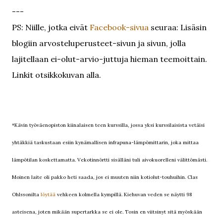
---
PS: Niille, jotka eivät
Facebook-sivua
seuraa: Lisäsin
blogiin arvosteluperusteet-sivun ja sivun, jolla
lajitellaan ei-olut-arvio-juttuja hieman teemoittain.
Linkit otsikkokuvan alla.
*Kävin työväenopiston kiinalaisen teen kurssilla, jossa yksi kurssilaisista vetäisi
yhtäkkiä taskustaan esiin kynämallisen infrapuna-lämpömittarin, joka mittaa
lämpötilan koskettamatta. Vekotinnörtti sisälläni tuli aivokuorelleni välittömästi.
Moinen laite oli pakko heti saada, jos ei muuten niin kotiolut-touhuihin. Clas
Ohlssonilta
löytää
vehkeen kolmella kympillä. Kiehuvan veden se näytti 98
asteisena, joten mikään supertarkka se ei ole. Tosin en viitsinyt sitä myöskään