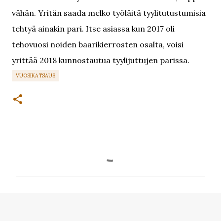
vähän. Yritän saada melko työläitä tyylitutustumisia
tehtyä ainakin pari. Itse asiassa kun 2017 oli
tehovuosi noiden baarikierrosten osalta, voisi
yrittää 2018 kunnostautua tyylijuttujen parissa.
VUOSIKATSAUS
K
o
m
m
e
n