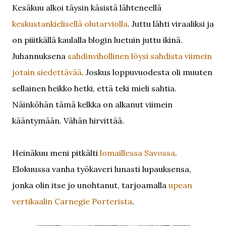
Kesäkuu alkoi täysin käsistä lähteneellä
keskustankielisellä olutarviolla
. Juttu lähti viraaliksi ja
on piiitkällä kaulalla blogin luetuin juttu ikinä.
Juhannuksena
sahdinvihollinen löysi sahdista viimein
jotain siedettävää
. Joskus loppuvuodesta oli muuten
sellainen heikko hetki, että teki mieli sahtia.
Näinköhän tämä kelkka on alkanut viimein
kääntymään. Vähän hirvittää.
Heinäkuu meni pitkälti
lomaillessa Savossa
.
Elokuussa vanha työkaveri lunasti lupauksensa,
jonka olin itse jo unohtanut, tarjoamalla
upean
vertikaalin Carnegie Porterista
.