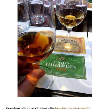
Syyskuu alkoi yhtä hienolla
lambic-maistingilla