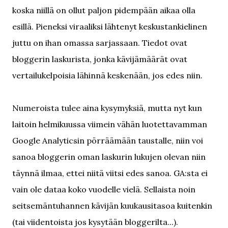
koska niillä on ollut paljon pidempään aikaa olla
esillä. Pieneksi viraaliksi lähtenyt keskustankielinen
juttu on ihan omassa sarjassaan. Tiedot ovat
bloggerin laskurista, jonka kävijämäärät ovat
vertailukelpoisia lähinnä keskenään, jos edes niin.
Numeroista tulee aina kysymyksiä, mutta nyt kun
laitoin helmikuussa viimein vähän luotettavamman
Google Analyticsin pörräämään taustalle, niin voi
sanoa bloggerin oman laskurin lukujen olevan niin
täynnä ilmaa, ettei niitä viitsi edes sanoa. GA:sta ei
vain ole dataa koko vuodelle vielä. Sellaista noin
seitsemäntuhannen kävijän kuukausitasoa kuitenkin
(tai viidentoista jos kysytään bloggerilta...).