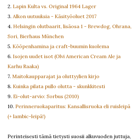
2.
Lapin Kulta vs. Original 1964 Lager
3.
Alkon uutuuksia - Käsityöoluet 2017
4.
Helsingin olutbaarit, lisäosa 1 - Brewdog, Ohrana,
Sori, Bierhaus München
5.
Kööpenhamina ja craft-buumin kuolema
6.
Isojen uudet isot (Olvi American Cream Ale ja
Karhu Raaka)
7.
Maitokaupparajat ja oluttyylien kirjo
8.
Kuinka pilata pullo olutta - skunkkitesti
9.
Ei-olut-arvio: Sorbus (2010)
10.
Perinneruokaparitus: Kansallisruoka eli ruisleipä
(+ lambic-leipä!)
Perinteisesti tämä tietysti suosii alkuvuoden juttuja,