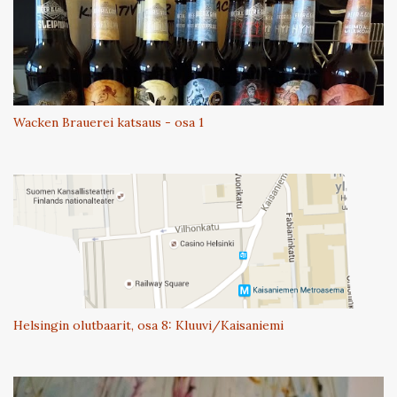
Wacken Brauerei katsaus - osa 1
Helsingin olutbaarit, osa 8: Kluuvi/Kaisaniemi