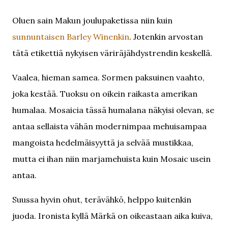
Oluen sain Makun joulupaketissa niin kuin
sunnuntaisen Barley Winenkin
. Jotenkin arvostan
tätä etikettiä nykyisen väriräjähdystrendin keskellä.
Vaalea, hieman samea. Sormen paksuinen vaahto,
joka kestää. Tuoksu on oikein raikasta amerikan
humalaa. Mosaicia tässä humalana näkyisi olevan, se
antaa sellaista vähän modernimpaa mehuisampaa
mangoista hedelmäisyyttä ja selvää mustikkaa,
mutta ei ihan niin marjamehuista kuin Mosaic usein
antaa.
Suussa hyvin ohut, terävähkö, helppo kuitenkin
juoda. Ironista kyllä Märkä on oikeastaan aika kuiva,