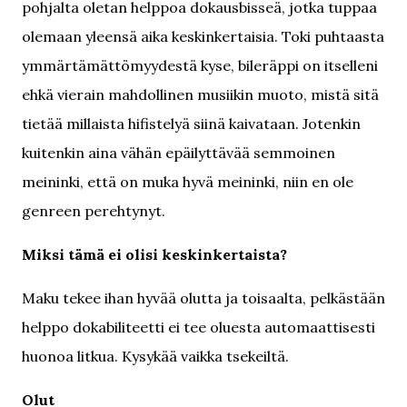
pohjalta oletan helppoa dokausbisseä, jotka tuppaa
olemaan yleensä aika keskinkertaisia. Toki puhtaasta
ymmärtämättömyydestä kyse, bileräppi on itselleni
ehkä vierain mahdollinen musiikin muoto, mistä sitä
tietää millaista hifistelyä siinä kaivataan. Jotenkin
kuitenkin aina vähän epäilyttävää semmoinen
meininki, että on muka hyvä meininki, niin en ole
genreen perehtynyt.
Miksi tämä ei olisi keskinkertaista?
Maku tekee ihan hyvää olutta ja toisaalta, pelkästään
helppo dokabiliteetti ei tee oluesta automaattisesti
huonoa litkua. Kysykää vaikka tsekeiltä.
Olut