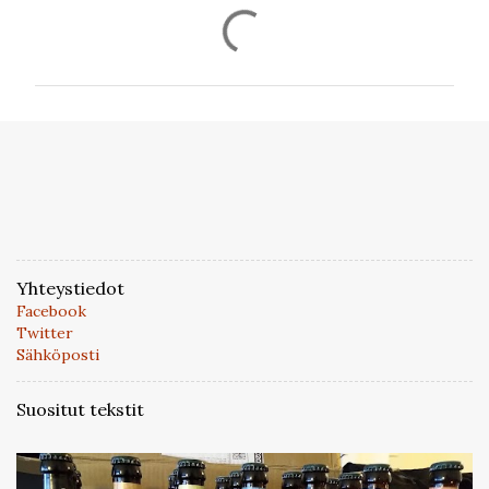
K
o
m
m
e
n
t
i
t
Yhteystiedot
Facebook
Twitter
Sähköposti
Suositut tekstit