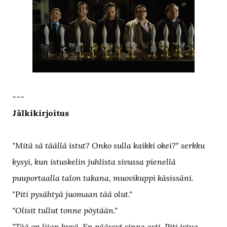
---
Jälkikirjoitus
"Mitä sä täällä istut? Onko sulla kaikki okei?" serkku
kysyi, kun istuskelin juhlista sivussa pienellä
puuportaalla talon takana, muovikuppi käsissäni.
"Piti pysähtyä juomaan tää olut."
"Olisit tullut tonne pöytään."
"Tää on liian hyvä. En päässyt sinne asti. Piti istua