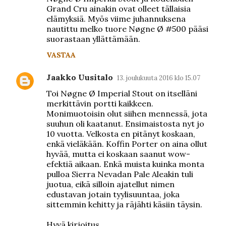
n
Grand Cru ainakin ovat olleet tällaisia
elämyksiä. Myös viime juhannuksena
t
nautittu melko tuore Nøgne Ø #500 pääsi
i
suorastaan yllättämään.
t
VASTAA
Jaakko Uusitalo
13. joulukuuta 2016 klo 15.07
Toi Nøgne Ø Imperial Stout on itselläni
merkittävin portti kaikkeen.
Monimuotoisin olut siihen mennessä, jota
suuhun oli kaatanut. Ensimaistosta nyt jo
10 vuotta. Velkosta en pitänyt koskaan,
enkä vieläkään. Koffin Porter on aina ollut
hyvää, mutta ei koskaan saanut wow-
efektiä aikaan. Enkä muista kuinka monta
pulloa Sierra Nevadan Pale Aleakin tuli
juotua, eikä silloin ajatellut nimen
edustavan jotain tyylisuuntaa, joka
sittemmin kehitty ja räjähti käsiin täysin.
Hyvä kirjoitus.