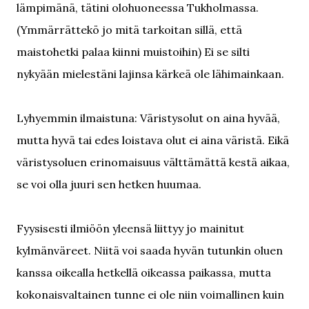
lämpimänä, tätini olohuoneessa Tukholmassa.
(Ymmärrättekö jo mitä tarkoitan sillä, että
maistohetki palaa kiinni muistoihin) Ei se silti
nykyään mielestäni lajinsa kärkeä ole lähimainkaan.
Lyhyemmin ilmaistuna: Väristysolut on aina hyvää,
mutta hyvä tai edes loistava olut ei aina väristä. Eikä
väristysoluen erinomaisuus välttämättä kestä aikaa,
se voi olla juuri sen hetken huumaa.
Fyysisesti ilmiöön yleensä liittyy jo mainitut
kylmänväreet. Niitä voi saada hyvän tutunkin oluen
kanssa oikealla hetkellä oikeassa paikassa, mutta
kokonaisvaltainen tunne ei ole niin voimallinen kuin