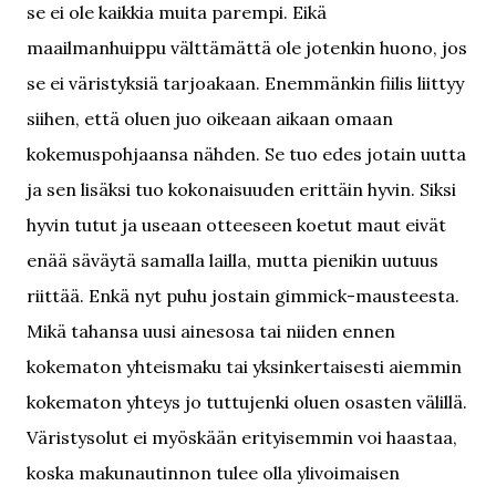
se ei ole kaikkia muita parempi. Eikä
maailmanhuippu välttämättä ole jotenkin huono, jos
se ei väristyksiä tarjoakaan. Enemmänkin fiilis liittyy
siihen, että oluen juo oikeaan aikaan omaan
kokemuspohjaansa nähden. Se tuo edes jotain uutta
ja sen lisäksi tuo kokonaisuuden erittäin hyvin. Siksi
hyvin tutut ja useaan otteeseen koetut maut eivät
enää säväytä samalla lailla, mutta pienikin uutuus
riittää. Enkä nyt puhu jostain gimmick-mausteesta.
Mikä tahansa uusi ainesosa tai niiden ennen
kokematon yhteismaku tai yksinkertaisesti aiemmin
kokematon yhteys jo tuttujenki oluen osasten välillä.
Väristysolut ei myöskään erityisemmin voi haastaa,
koska makunautinnon tulee olla ylivoimaisen