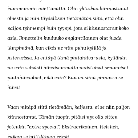
kummemmin miettimättä. Olin yhtaikaa kiinnostunut
oluesta ja niin täydellisen tietämätön siitä, että olin
paljon tyhmempi kuin tyyppi, jota ei kiinnostanut koko
asia. Ihmettelin kuuluuko englantilainen olut juoda
lämpimänä, kun eikös ne niin puhu kylillä ja
Asterixissa. Ja entäpä tämä pintahiiva-asia, kyllähän
ne vain selvästi hiivaisemmalta maistuivat semmoiset
pintahiivaoluet, eikö vain? Kun on siinä pinnassa se
hiiva!
Vaan m
itäpä siitä tietämään, kaljasta, ei se
niin
paljon
kiinnostanut.
Tämän tuopin pitäisi nyt olla sitten
jotenkin "extra special". Ekstraerikoinen. Heh heh,
kaiken se brittiläinen keksii.