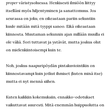
proper
väristysoluessa. Henkisesti ilmiöön liittyy
itselläni myös hiljentyminen ja sanattomuus. Jos
seurassa on joku, en oikeastaan pariin sekuntiin
kuule mitään mitä tyyppi sanoo. Eikä oikeastaan
kiinnosta. Muutaman sekunnin ajan millään muulla ei
ole väliä. Sori tuttavat ja ystävät, mutta joskus olut
on mielenkiintoisempi kuin te.
Noh, joskus naapuripöydän pintakuviointikin on
kiinnostavampi kuin jotkut ihmiset (kuten minä itse)
mutta ei nyt mennä siihen.
Kuten kaikkiin kokemuksiin, ennakko-odotukset
vaikuttavat suuresti. Mitä enemmän huippuolutta on