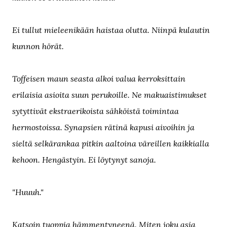
Ei tullut mieleenikään haistaa olutta. Niinpä kulautin
kunnon hörät
.
Toffeisen maun seasta alkoi valua kerroksittain
erilaisia asioita suun perukoille. Ne makuaistimukset
sytyttivät ekstraerikoista sähköistä toimintaa
hermostoissa. Synapsien rätinä kapusi aivoihin ja
sieltä selkärankaa pitkin aaltoina väreillen kaikkialla
kehoon. Hengästyin. Ei löytynyt sanoja.
"Huuuh."
Katsoin tuoppia hämmentyneenä. Miten joku asia