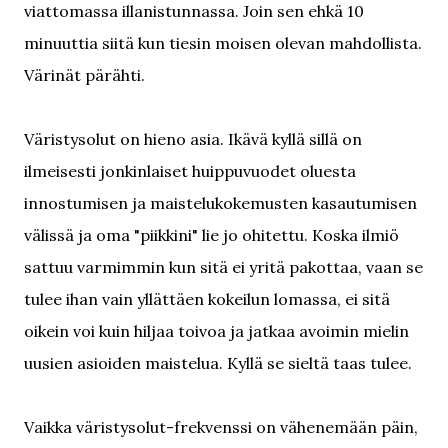
viattomassa illanistunnassa. Join sen ehkä 10
minuuttia siitä kun tiesin moisen olevan mahdollista.
Värinät pärähti.
Väristysolut on hieno asia. Ikävä kyllä sillä on
ilmeisesti jonkinlaiset huippuvuodet oluesta
innostumisen ja maistelukokemusten kasautumisen
välissä ja oma "piikkini" lie jo ohitettu. Koska ilmiö
sattuu varmimmin kun sitä ei yritä pakottaa, vaan se
tulee ihan vain yllättäen kokeilun lomassa, ei sitä
oikein voi kuin hiljaa toivoa ja jatkaa avoimin mielin
uusien asioiden maistelua. Kyllä se sieltä taas tulee.
Vaikka väristysolut-frekvenssi on vähenemään päin,