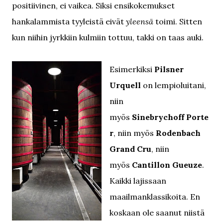
positiivinen, ei vaikea. Siksi ensikokemukset
hankalammista tyyleistä eivät
yleensä
toimi. Sitten
kun niihin jyrkkiin kulmiin tottuu, takki on taas auki.
Esimerkiksi
Pilsner
Urquell
on lempioluitani,
niin
myös
Sinebrychoff Porte
r
, niin myös
Rodenbach
Grand Cru
, niin
myös
Cantillon Gueuze
.
Kaikki lajissaan
maailmanklassikoita. En
koskaan ole saanut niistä