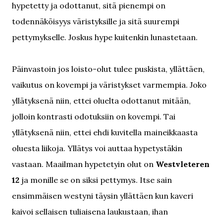
hypetetty ja odottanut, sitä pienempi on
todennäköisyys väristyksille ja sitä suurempi
pettymykselle. Joskus hype kuitenkin lunastetaan.
Päinvastoin jos loisto-olut tulee puskista, yllättäen,
vaikutus on kovempi ja väristykset varmempia. Joko
yllätyksenä niin, ettei oluelta odottanut mitään,
jolloin kontrasti odotuksiin on kovempi. Tai
yllätyksenä niin, ettei ehdi kuvitella maineikkaasta
oluesta liikoja. Yllätys voi auttaa hypetystäkin
vastaan. Maailman hypetetyin olut on
Westvleteren
12
ja monille se on siksi pettymys. Itse sain
ensimmäisen westyni täysin yllättäen kun kaveri
kaivoi sellaisen tuliaisena laukustaan, ihan