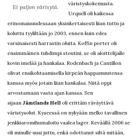
väristyskokemusta.
Ei paljon värisytä.
Urquell oli kaikessa
erinomaisuudessaan yksinkertaisesti liian tuttu ja
koluttu tyyliltään jo 2003, ennen kuin edes
varsinaisesti harrastin oluita. Koffin porter oli
ensimmäinen tuhdimpi stoutini, se oli aloittelijalle
kovin imelää ja hankalaa. Rodenbach ja Cantillon
olivat ensikohtaamisella kirpeän happamuutensa
kanssa myös jotain liian hankalaa. Niitä oppi
arvostamaan vasta ajan kanssa. Sen
sijaan
Jämtlands Hell
oli erittäin räväyttävä
väristysolut. Kyseessä on nykyään melko tavallinen
jenkkiaromihumaloitu vaalea lager. Keväällä 2006 se
oli minulle uusi juttu, enkä odottanut siltä mitään,