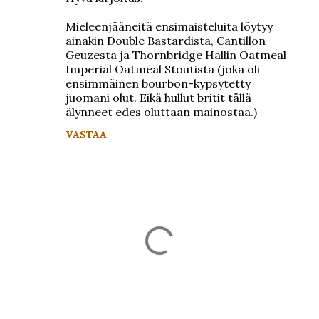
Mieleenjääneitä ensimaisteluita löytyy
ainakin Double Bastardista, Cantillon
Geuzesta ja Thornbridge Hallin Oatmeal
Imperial Oatmeal Stoutista (joka oli
ensimmäinen bourbon-kypsytetty
juomani olut. Eikä hullut britit tällä
älynneet edes oluttaan mainostaa.)
VASTAA