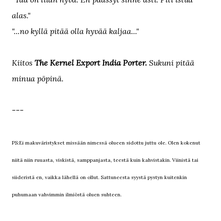
alas."
"...no kyllä pitää olla hyvää kaljaa..."
Kiitos
The Kernel Export India Porter.
Sukuni pitää
minua pöpinä.
---
PS:
Ei makuväristykset missään nimessä olueen sidottu juttu ole. Olen kokenut
niitä niin ruuasta, viskistä, samppanjasta, teestä kuin kahvistakin. Viinistä tai
siideristä en, vaikka lähellä on ollut. Sattuneesta syystä pystyn kuitenkin
puhumaan vahvimmin ilmiöstä oluen suhteen.