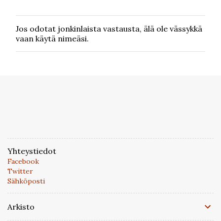
Jos odotat jonkinlaista vastausta, älä ole vässykkä
L
vaan käytä nimeäsi.
ä
h
e
t
ä
k
o
m
m
e
n
t
Yhteystiedot
t
Facebook
i
Twitter
Sähköposti
Arkisto