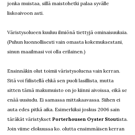
jonka muistaa, sillä maistohetki palaa syvälle
liskoaivoon asti.
Väristysolueen kuuluu ilmiönä tiettyjä ominaisuuksia.
(Puhun luonnollisesti vain omasta kokemuksestani,
sinun maailmasi voi olla erilainen.)
Ensinnäkin olut toimii väristysoluena vain kerran.
Sitä voi fiilistellä ehkä sen puoli lasillista, mutta
sitten tämä makumuisto on jo kiinni aivoissa, eikä se
enää uusiudu. Ei samassa mittakaavassa. Siihen ei
auta edes pitkä aika. Esimerkiksi joskus 2006 sain
täräkät väristykset
Porterhousen Oyster Stout
ista.
Join viime elokuussa ko. olutta ensimmäisen kerran