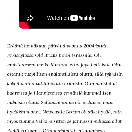
Eräänä heinäkuun päivänä vuonna 2004 istuin
Jyväskylässä Old Bricks Innin terassilla. Oli
muistaakseni melko lämmin, ettei jopa helteistä. Olin
ostanut tuopillisen englantilaista olutta, sillä tykkäsin
kokeilla aina välillä jotain erilaista. Olin maistellut
baareissa ja illanvietoissa erinäisiä kummallisen
näköisiä oluita. Sellaisiahan ne oli, erilaisia, ihan
hyviäkin monet. Newcastle Brown oli aika hyvää, niin
myös tumma Velko ja sitten se jännässä pullossa ollut
Ruddles County. Olin maistellut satunnaisesti,