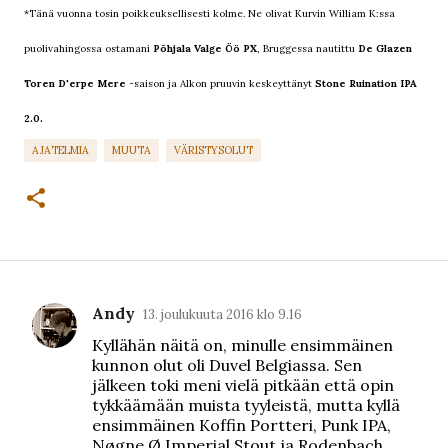
*Tänä vuonna tosin poikkeuksellisesti kolme. Ne olivat Kurvin William K:ssa
puolivahingossa ostamani
Põhjala
Valge Öö PX
, Bruggessa nautittu
De Glazen
Toren D'erpe Mere
-saison ja Alkon pruuvin keskeyttänyt
Stone Ruination IPA
2.0.
AJATELMIA
MUUTA
VÄRISTYSOLUT
Andy
13. joulukuuta 2016 klo 9.16
K
Kyllähän näitä on, minulle ensimmäinen
o
kunnon olut oli Duvel Belgiassa. Sen
m
jälkeen toki meni vielä pitkään että opin
tykkäämään muista tyyleistä, mutta kyllä
m
ensimmäinen Koffin Portteri, Punk IPA,
e
Nøgne Ø Imperial Stout ja Rodenbach