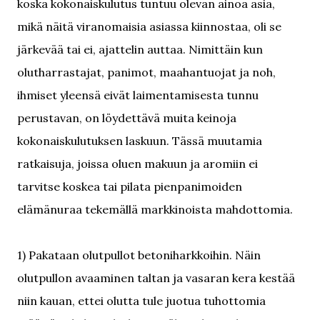
koska kokonaiskulutus tuntuu olevan ainoa asia,
mikä näitä viranomaisia asiassa kiinnostaa, oli se
järkevää tai ei, ajattelin auttaa. Nimittäin kun
olutharrastajat, panimot, maahantuojat ja noh,
ihmiset yleensä eivät laimentamisesta tunnu
perustavan, on löydettävä muita keinoja
kokonaiskulutuksen laskuun. Tässä muutamia
ratkaisuja, joissa oluen makuun ja aromiin ei
tarvitse koskea tai pilata pienpanimoiden
elämänuraa tekemällä markkinoista mahdottomia.
1) Pakataan olutpullot betoniharkkoihin. Näin
olutpullon avaaminen taltan ja vasaran kera kestää
niin kauan, ettei olutta tule juotua tuhottomia