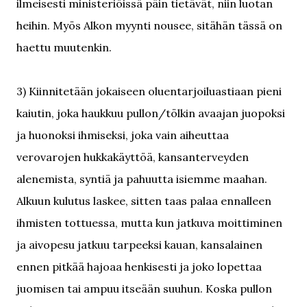
ilmeisesti ministeriöissä päin tietävät, niin luotan
heihin. Myös Alkon myynti nousee, sitähän tässä on
haettu muutenkin.
3) Kiinnitetään jokaiseen oluentarjoiluastiaan pieni
kaiutin, joka haukkuu pullon/tölkin avaajan juopoksi
ja huonoksi ihmiseksi, joka vain aiheuttaa
verovarojen hukkakäyttöä, kansanterveyden
alenemista, syntiä ja pahuutta isiemme maahan.
Alkuun kulutus laskee, sitten taas palaa ennalleen
ihmisten tottuessa, mutta kun jatkuva moittiminen
ja aivopesu jatkuu tarpeeksi kauan, kansalainen
ennen pitkää hajoaa henkisesti ja joko lopettaa
juomisen tai ampuu itseään suuhun. Koska pullon