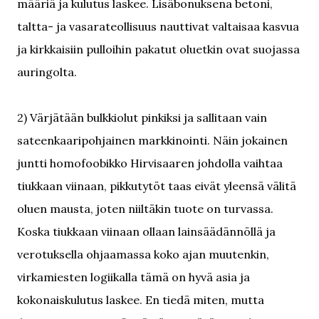
määriä ja kulutus laskee. Lisäbonuksena betoni,
taltta- ja vasarateollisuus nauttivat valtaisaa kasvua
ja kirkkaisiin pulloihin pakatut oluetkin ovat suojassa
auringolta.
2) Värjätään bulkkiolut pinkiksi ja sallitaan vain
sateenkaaripohjainen markkinointi. Näin jokainen
juntti homofoobikko Hirvisaaren johdolla vaihtaa
tiukkaan viinaan, pikkutytöt taas eivät yleensä välitä
oluen mausta, joten niiltäkin tuote on turvassa.
Koska tiukkaan viinaan ollaan lainsäädännöllä ja
verotuksella ohjaamassa koko ajan muutenkin,
virkamiesten logiikalla tämä on hyvä asia ja
kokonaiskulutus laskee. En tiedä miten, mutta