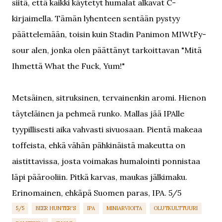
siitä, että kaikki käytetyt humalat alkavat C-
kirjaimella. Tämän lyhenteen sentään pystyy
päättelemään, toisin kuin Stadin Panimon MIWtFy-
sour alen, jonka olen päättänyt tarkoittavan "Mitä
Ihmettä What the Fuck, Yum!"
Metsäinen, sitruksinen, tervainenkin aromi. Hienon
täyteläinen ja pehmeä runko. Mallas jää IPAlle
tyypillisesti aika vahvasti sivuosaan. Pientä makeaa
toffeista, ehkä vähän pähkinäistä makeutta on
aistittavissa, josta voimakas humalointi ponnistaa
läpi päärooliin. Pitkä karvas, maukas jälkimaku.
Erinomainen, ehkäpä Suomen paras, IPA. 5/5
5/5
BEER HUNTER'S
IPA
MINIARVIOITA
OLUTKULTTUURI