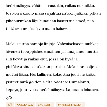
hedelmäisyys, vähän sitrustakin, raikas nurmikko.
Jos koira kuono maassa jahtaa sateen jälkeen pitkän
pihanurmikon läpi hunajaan kastettua limeä, niin
tältä sen nenässä varmaan haisee.
Maku seuraa samoja linjoja. Vahvuisekseen muhkea,
hivenen trooppishedelmäinen ja hunajainen mutta
silti kevyt ja raikas olut, jossa on hyvä ja
pitkäkestoinen katkeron puraisu. Makua on paljon,
muttei liikaa. Herkullinen, kolauttaa juuri ne kaikki
pisteet mitä golden alelta odotan: Humalointi,
kepeys, juotavuus, hedelmäisyys. Lajissaan loistava.
5/5
5/5
GOLDEN ALE
SKOTLANTI
SWANNAY BREWERY