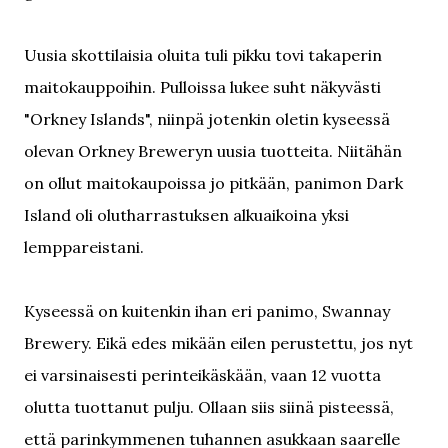
Uusia skottilaisia oluita tuli pikku tovi takaperin
maitokauppoihin. Pulloissa lukee suht näkyvästi
"Orkney Islands", niinpä jotenkin oletin kyseessä
olevan Orkney Breweryn uusia tuotteita. Niitähän
on ollut maitokaupoissa jo pitkään, panimon Dark
Island oli olutharrastuksen alkuaikoina yksi
lemppareistani.
Kyseessä on kuitenkin ihan eri panimo, Swannay
Brewery. Eikä edes mikään eilen perustettu, jos nyt
ei varsinaisesti perinteikäskään, vaan 12 vuotta
olutta tuottanut pulju. Ollaan siis siinä pisteessä,
että parinkymmenen tuhannen asukkaan saarelle