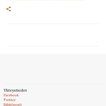
K
o
m
m
e
n
t
i
t
Yhteystiedot
Facebook
Twitter
Sähköposti