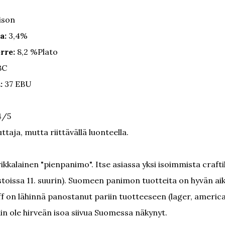
ison
a:
3,4%
rre:
8,2 %Plato
BC
:
37 EBU
/5
ja, mutta riittävällä luonteella.
kalainen "pienpanimo". Itse asiassa yksi isoimmista crafti
astoissa 11. suurin). Suomeen panimon tuotteita on hyvän ai
f on lähinnä panostanut pariin tuotteeseen (lager, americ
äin ole hirveän isoa siivua Suomessa näkynyt.