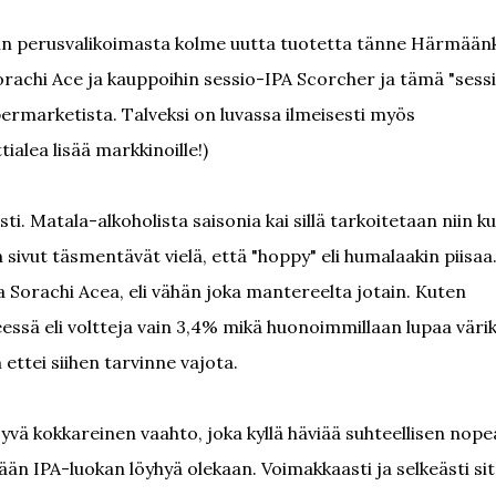
ynin perusvalikoimasta kolme uutta tuotetta tänne Härmäänk
rachi Ace ja kauppoihin sessio-IPA Scorcher ja tämä "sess
permarketista. Talveksi on luvassa ilmeisesti myös
tialea lisää markkinoille!)
sti. Matala-alkoholista saisonia kai sillä tarkoitetaan niin ku
n sivut täsmentävät vielä, että "hoppy" eli humalaakin piisaa
a Sorachi Acea, eli vähän joka mantereelta jotain. Kuten
seessä eli voltteja vain 3,4% mikä huonoimmillaan lupaa väri
ettei siihen tarvinne vajota.
yvä kokkareinen vaahto, joka kyllä häviää suhteellisen nopea
ään IPA-luokan löyhyä olekaan. Voimakkaasti ja selkeästi si