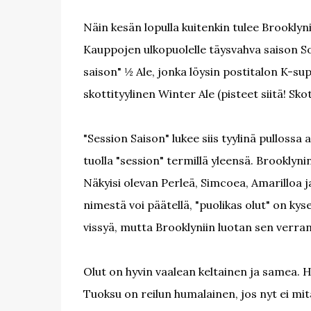
Näin kesän lopulla kuitenkin tulee Brookl
Kauppojen ulkopuolelle täysvahva saison So
saison" ½ Ale, jonka löysin postitalon K-su
skottityylinen Winter Ale (pisteet siitä! Skot
"Session Saison" lukee siis tyylinä pullossa a
tuolla "session" termillä yleensä. Brooklyni
Näkyisi olevan Perleä, Simcoea, Amarilloa j
nimestä voi päätellä, "puolikas olut" on ky
vissyä, mutta Brooklyniin luotan sen verran 
Olut on hyvin vaalean keltainen ja samea. H
Tuoksu on reilun humalainen, jos nyt ei mit