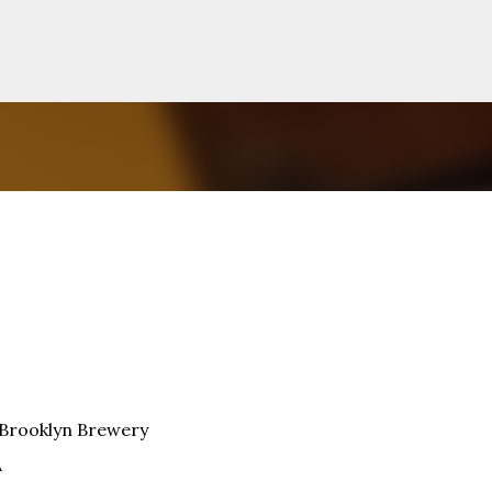
Siirry pääsisältöön
Brooklyn Brewery
A