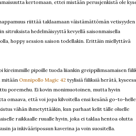
onmaisuutta kertomaan, ettei mistään perusjenkistä ole kyse
o happamuus riittää taklaamaan väistämättömän vetisyyden 
n sitruksista hedelmäisyyttä kevyellä saisonmaisella
lla, hoppy session saison todellakin. Erittäin miellyttävä
i kireimmille pipoille tuoda liiankin greippilimsamaisen fiili
än mitään
Omnipollo Magic 42
tyylisiä fiiliksiä herätä, kysees
tettu poremehu. Ei kovin monimuotoinen, mutta hyvin
ta omaava, että voi jopa kilvoitella ensi kesänä go-to-helle
kistus vähän ihmetyttääkin, kun parhaat kelit tälle oluelle
aiselle raikkaalle ruualle hyvin, joka ei taklaa hentoa olutta
usin ja inkivääripossun kaverina ja voin suositella.