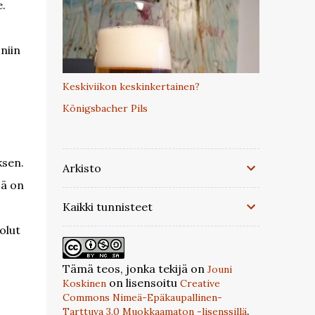
.
niin
Keskiviikon keskinkertainen?
Königsbacher Pils
ksen.
Arkisto
sä on
Kaikki tunnisteet
olut
Tämä teos, jonka tekijä on
Jouni
on lisensoitu
Koskinen
Creative
Commons Nimeä-Epäkaupallinen-
.
Tarttuva 3.0 Muokkaamaton -lisenssillä