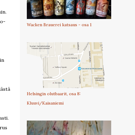
in.
io-
Wacken Brauerei katsaus - osa 1
in
.
kästä
Helsingin olutbaarit, osa 8:
Kluuvi/Kaisaniemi
sti.
trus