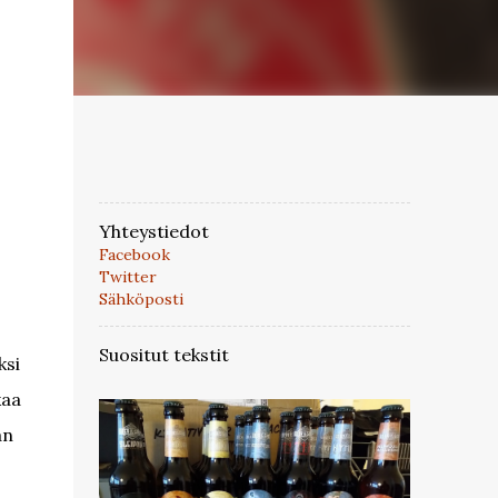
Yhteystiedot
Facebook
Twitter
Sähköposti
Suositut tekstit
ksi
kaa
an