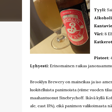
Tyyli:
Sa
Alkoholi
Kantavie
Väri:
8 E
Katkerot
Pisteet:
4
Lyhyesti:
Erinomainen raikas janonsammutta
Brooklyn Brewery on maineikas ja iso amerik
luokitelluista panimoista (viime vuoden til
maahantuonut Sinebrychoff. Ikävä kyllä Kof
ale, east IPA), eikä panimon valikoimasta n