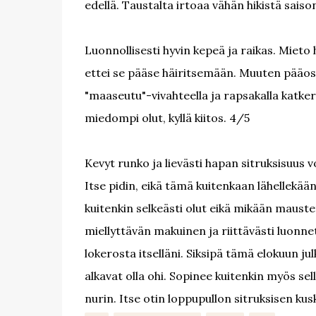
edellä. Taustalta irtoaa vähän hikistä sais
Luonnollisesti hyvin kepeä ja raikas. Miet
ettei se pääse häiritsemään. Muuten pääosi
"maaseutu"-vivahteella ja rapsakalla katkero
miedompi olut, kyllä kiitos. 4/5
Kevyt runko ja lievästi hapan sitruksisuus vo
Itse pidin, eikä tämä kuitenkaan lähellekä
kuitenkin selkeästi olut eikä mikään maus
miellyttävän makuinen ja riittävästi luonnet
lokerosta itselläni. Siksipä tämä elokuun jul
alkavat olla ohi. Sopinee kuitenkin myös sell
nurin. Itse otin loppupullon sitruksisen kusk