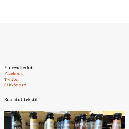
o
m
m
e
n
t
i
t
Yhteystiedot
Facebook
Twitter
Sähköposti
Suositut tekstit