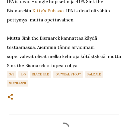
IPA is dead - single hop setin ja 41% Sink the
Bismarckin
Kitty's Pubissa
. IPA is dead oli vähän
pettymys, mutta opettavainen.
Mutta Sink the Bismarck kannattaa käydä
testaamassa. Aiemmin tänne arvioimani
supervahvat olivat melko kehnoja kötöstyksiä, mutta
Sink the Bismarck oli upeaa öljyä.
3/5
4/5
BLACK ISLE
OATMEAL STOUT
PALE ALE
SKOTLANTI
K