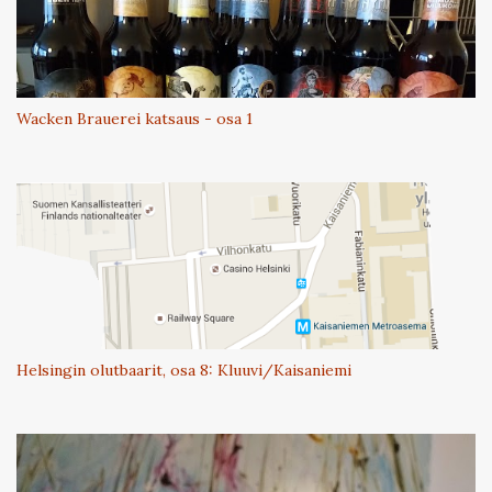
Wacken Brauerei katsaus - osa 1
Helsingin olutbaarit, osa 8: Kluuvi/Kaisaniemi