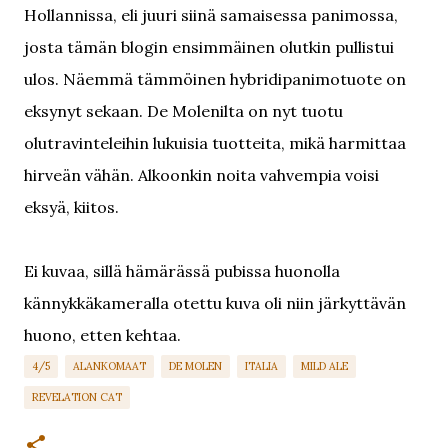
Hollannissa, eli juuri siinä samaisessa panimossa,
josta tämän blogin ensimmäinen olutkin pullistui
ulos. Näemmä tämmöinen hybridipanimotuote on
eksynyt sekaan. De Molenilta on nyt tuotu
olutravinteleihin lukuisia tuotteita, mikä harmittaa
hirveän vähän. Alkoonkin noita vahvempia voisi
eksyä, kiitos.
Ei kuvaa, sillä hämärässä pubissa huonolla
kännykkäkameralla otettu kuva oli niin järkyttävän
huono, etten kehtaa.
4/5
ALANKOMAAT
DE MOLEN
ITALIA
MILD ALE
REVELATION CAT