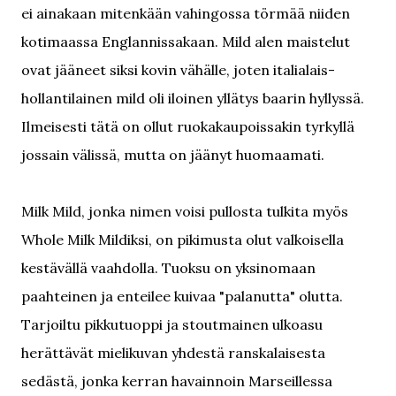
ei ainakaan mitenkään vahingossa törmää niiden
kotimaassa Englannissakaan. Mild alen maistelut
ovat jääneet siksi kovin vähälle, joten italialais-
hollantilainen mild oli iloinen yllätys baarin hyllyssä.
Ilmeisesti tätä on ollut ruokakaupoissakin tyrkyllä
jossain välissä, mutta on jäänyt huomaamati.
Milk Mild, jonka nimen voisi pullosta tulkita myös
Whole Milk Mildiksi, on pikimusta olut valkoisella
kestävällä vaahdolla. Tuoksu on yksinomaan
paahteinen ja enteilee kuivaa "palanutta" olutta.
Tarjoiltu pikkutuoppi ja stoutmainen ulkoasu
herättävät mielikuvan yhdestä ranskalaisesta
sedästä, jonka kerran havainnoin Marseillessa