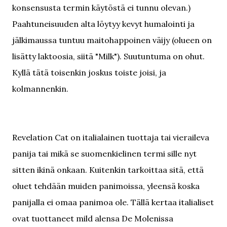
konsensusta termin käytöstä ei tunnu olevan.)
Paahtuneisuuden alta löytyy kevyt humalointi ja
jälkimaussa tuntuu maitohappoinen väijy (olueen on
lisätty laktoosia, siitä "Milk"). Suutuntuma on ohut.
Kyllä tätä toisenkin joskus toiste joisi, ja
kolmannenkin.
Revelation Cat on italialainen tuottaja tai vieraileva
panija tai mikä se suomenkielinen termi sille nyt
sitten ikinä onkaan. Kuitenkin tarkoittaa sitä, että
oluet tehdään muiden panimoissa, yleensä koska
panijalla ei omaa panimoa ole. Tällä kertaa italialiset
ovat tuottaneet mild alensa De Molenissa