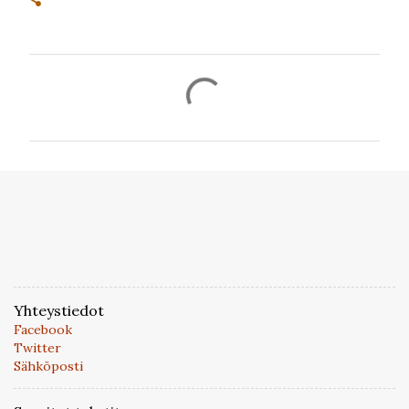
K
o
m
m
e
n
t
i
t
Yhteystiedot
Facebook
Twitter
Sähköposti