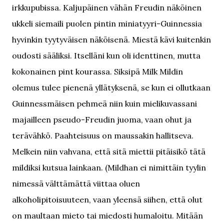
irkkupubissa. Kaljupäinen vähän Freudin näköinen
ukkeli siemaili puolen pintin miniatyyri-Guinnessia
hyvinkin tyytyväisen näköisenä. Miestä kävi kuitenkin
oudosti sääliksi. Itselläni kun oli identtinen, mutta
kokonainen pint kourassa. Siksipä Milk Mildin
olemus tulee pienenä yllätyksenä, se kun ei ollutkaan
Guinnessmäisen pehmeä niin kuin mielikuvassani
majailleen pseudo-Freudin juoma, vaan ohut ja
terävähkö. Paahteisuus on maussakin hallitseva.
Melkein niin vahvana, että sitä miettii pitäisikö tätä
mildiksi kutsua lainkaan. (Mildhan ei nimittäin tyylin
nimessä välttämättä viittaa oluen
alkoholipitoisuuteen, vaan yleensä siihen, että olut
on maultaan mieto tai miedosti humaloitu. Mitään