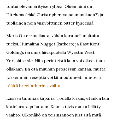
tuntui olevan erityisen ylpeä. Oluen nimi on
Hitchens (ehkä Christopher-vainaan mukaan?) ja
tuollainen noin viisivolttinen bitter kyseessä.
Maris Otter-mallasta, vähän karamellimaltaita
tueksi. Humalina Nugget (katkero) ja East Kent
Goldings (aromi), hiivapuolella Wyestin West
Yorkshire Ale. Niin perinteistä kuin voi oikeastaan
ollakaan. En ota muuhun prosessiin kantaa, mutta
tarkemmin reseptiä voi kiinnostuneet ihmetellä
täältä brewfatherin sivuilta
.
Lasissa tummaa kuparia. Todella kirkas, etenkin kun
kotioluesta puhutaan. Kaunis tiivis mutta hillitty
vaahto. Ulkonäkö on toisinsanoen just sitä mitä