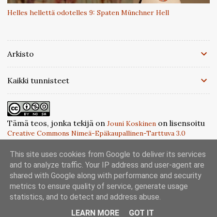
Helles hellettä odotelles 9: Spaten Münchner Hell
Arkisto
Kaikki tunnisteet
Tämä teos, jonka tekijä on
on lisensoitu
Jouni Koskinen
Creative Commons Nimeä-Epäkaupallinen-Tarttuva 3.0
.
Muokkaamaton -lisenssillä
This site uses cookies from Google to deliver its services
and to analyze traffic. Your IP address and user-agent are
Sisällön tarjoaa Blogger
shared with Google along with performance and security
metrics to ensure quality of service, generate usage
statistics, and to detect and address abuse.
LEARN MORE
GOT IT