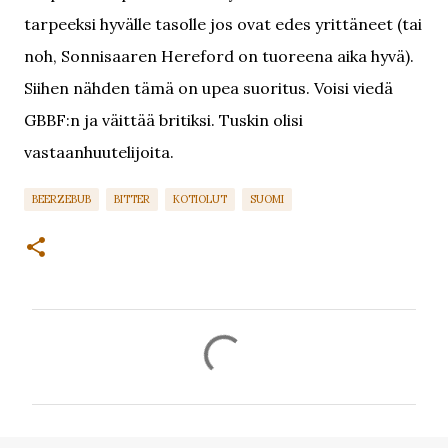
tarpeeksi hyvälle tasolle jos ovat edes yrittäneet (tai
noh, Sonnisaaren Hereford on tuoreena aika hyvä).
Siihen nähden tämä on upea suoritus. Voisi viedä
GBBF:n ja väittää britiksi. Tuskin olisi
vastaanhuutelijoita.
BEERZEBUB
BITTER
KOTIOLUT
SUOMI
K
o
m
m