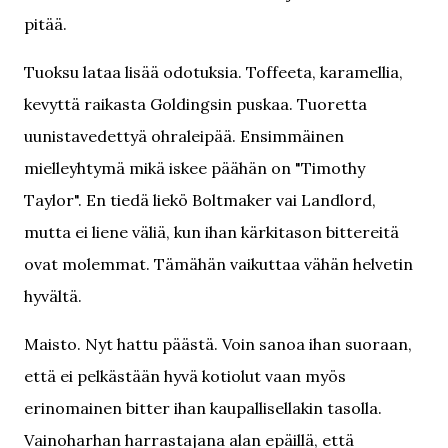
pitää.
Tuoksu lataa lisää odotuksia. Toffeeta, karamellia,
kevyttä raikasta Goldingsin puskaa. Tuoretta
uunistavedettyä ohraleipää. Ensimmäinen
mielleyhtymä mikä iskee päähän on "Timothy
Taylor". En tiedä liekö Boltmaker vai Landlord,
mutta ei liene väliä, kun ihan kärkitason bittereitä
ovat molemmat. Tämähän vaikuttaa vähän helvetin
hyvältä.
Maisto. Nyt hattu päästä. Voin sanoa ihan suoraan,
että ei pelkästään hyvä kotiolut vaan myös
erinomainen bitter ihan kaupallisellakin tasolla.
Vainoharhan harrastajana alan epäillä, että