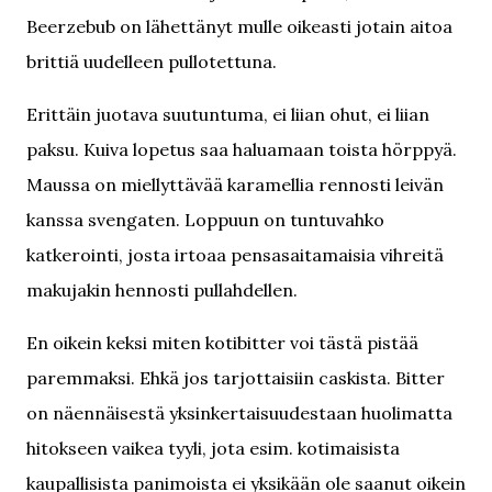
Beerzebub on lähettänyt mulle oikeasti jotain aitoa
brittiä uudelleen pullotettuna.
Erittäin juotava suutuntuma, ei liian ohut, ei liian
paksu. Kuiva lopetus saa haluamaan toista hörppyä.
Maussa on miellyttävää karamellia rennosti leivän
kanssa svengaten. Loppuun on tuntuvahko
katkerointi, josta irtoaa pensasaitamaisia vihreitä
makujakin hennosti pullahdellen.
En oikein keksi miten kotibitter voi tästä pistää
paremmaksi. Ehkä jos tarjottaisiin caskista. Bitter
on näennäisestä yksinkertaisuudestaan huolimatta
hitokseen vaikea tyyli, jota esim. kotimaisista
kaupallisista panimoista ei yksikään ole saanut oikein