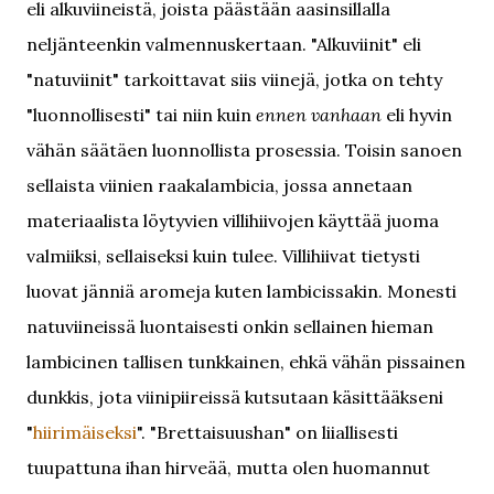
eli alkuviineistä, joista päästään aasinsillalla
neljänteenkin valmennuskertaan. "Alkuviinit" eli
"natuviinit" tarkoittavat siis viinejä, jotka on tehty
"luonnollisesti" tai niin kuin
ennen vanhaan
eli hyvin
vähän säätäen luonnollista prosessia. Toisin sanoen
sellaista viinien raakalambicia, jossa annetaan
materiaalista löytyvien villihiivojen käyttää juoma
valmiiksi, sellaiseksi kuin tulee. Villihiivat tietysti
luovat jänniä aromeja kuten lambicissakin. Monesti
natuviineissä luontaisesti onkin sellainen hieman
lambicinen tallisen tunkkainen, ehkä vähän pissainen
dunkkis, jota viinipiireissä kutsutaan käsittääkseni
"
hiirimäiseksi
". "Brettaisuushan" on liiallisesti
tuupattuna ihan hirveää, mutta olen huomannut