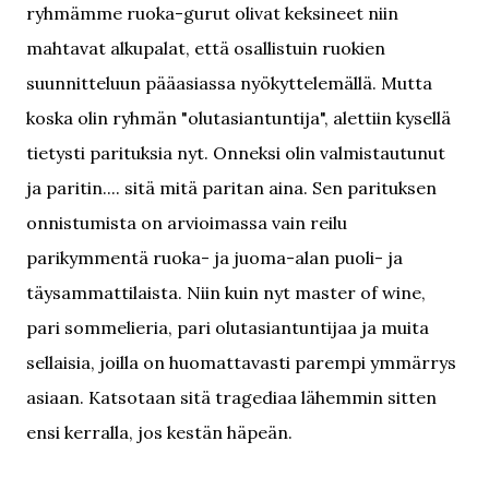
ryhmämme ruoka-gurut olivat keksineet niin
mahtavat alkupalat, että osallistuin ruokien
suunnitteluun pääasiassa nyökyttelemällä. Mutta
koska olin ryhmän "olutasiantuntija", alettiin kysellä
tietysti parituksia nyt. Onneksi olin valmistautunut
ja paritin.... sitä mitä paritan aina. Sen parituksen
onnistumista on arvioimassa vain reilu
parikymmentä ruoka- ja juoma-alan puoli- ja
täysammattilaista. Niin kuin nyt master of wine,
pari sommelieria, pari olutasiantuntijaa ja muita
sellaisia, joilla on huomattavasti parempi ymmärrys
asiaan. Katsotaan sitä tragediaa lähemmin sitten
ensi kerralla, jos kestän häpeän.