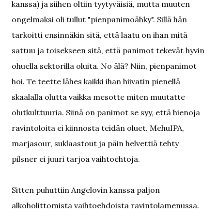
kanssa) ja siihen oltiin tyytyväisiä, mutta muuten
ongelmaksi oli tullut "pienpanimoähky". Sillä hän
tarkoitti ensinnäkin sitä, että laatu on ihan mitä
sattuu ja toisekseen sitä, että panimot tekevät hyvin
ohuella sektorilla oluita. No älä? Niin, pienpanimot
hoi. Te teette lähes kaikki ihan hiivatin pienellä
skaalalla olutta vaikka mesotte miten muutatte
olutkulttuuria. Siinä on panimot se syy, että hienoja
ravintoloita ei kiinnosta teidän oluet. MehuIPA,
marjasour, suklaastout ja päin helvettiä tehty
pilsner ei juuri tarjoa vaihtoehtoja.
Sitten puhuttiin Angelovin kanssa paljon
alkoholittomista vaihtoehdoista ravintolamenussa.