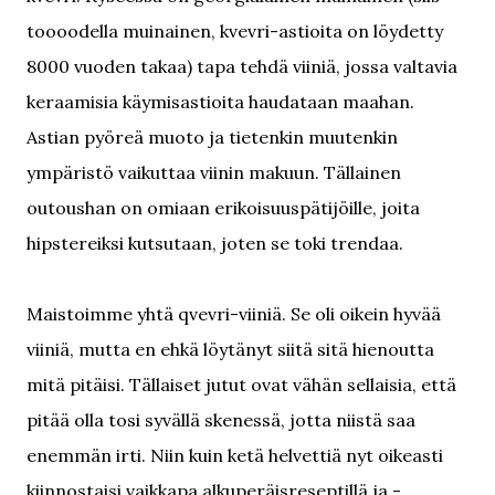
toooodella muinainen, kvevri-astioita on löydetty
8000 vuoden takaa) tapa tehdä viiniä, jossa valtavia
keraamisia käymisastioita haudataan maahan.
Astian pyöreä muoto ja tietenkin muutenkin
ympäristö vaikuttaa viinin makuun. Tällainen
outoushan on omiaan erikoisuuspätijöille, joita
hipstereiksi kutsutaan, joten se toki trendaa.
Maistoimme yhtä qvevri-viiniä. Se oli oikein hyvää
viiniä, mutta en ehkä löytänyt siitä sitä hienoutta
mitä pitäisi. Tällaiset jutut ovat vähän sellaisia, että
pitää olla tosi syvällä skenessä, jotta niistä saa
enemmän irti. Niin kuin ketä helvettiä nyt oikeasti
kiinnostaisi vaikkapa alkuperäisreseptillä ja -