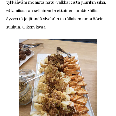
tykkääväni monista natu-valkkareista juurikin siksi,
että niissä on sellainen brettainen lambic-fiilis.
Syvyyttä ja jännää vivahdetta tällaisen amatöörin
suuhun. Oikein kivaa!