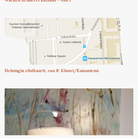
Wacken Brauerei katsaus - osa 1
Helsingin olutbaarit, osa 8: Kluuvi/Kaisaniemi