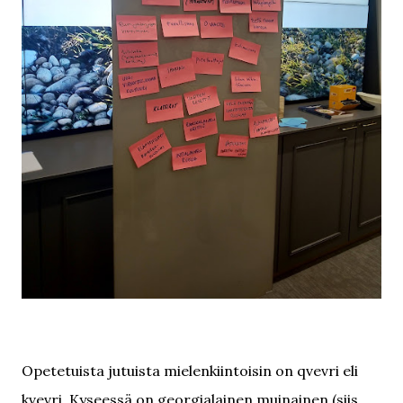
Opetetuista jutuista mielenkiintoisin on qvevri eli
kvevri. Kyseessä on georgialainen muinainen (siis