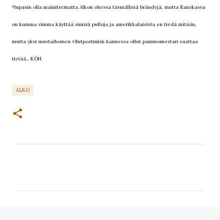
*lupasin olla mainitsematta Alkon ohessa
täsmällisiä brändejä, mutta Ranskassa
on kumma vimma käyttää sinisiä pulloja ja amerikkalaisista en tiedä mitään,
mutta yksi mustaihoinen Olutpostinkin kannessa ollut panimomestari saattaa
tietää... KÖH.
ALKO
K
o
m
m
e