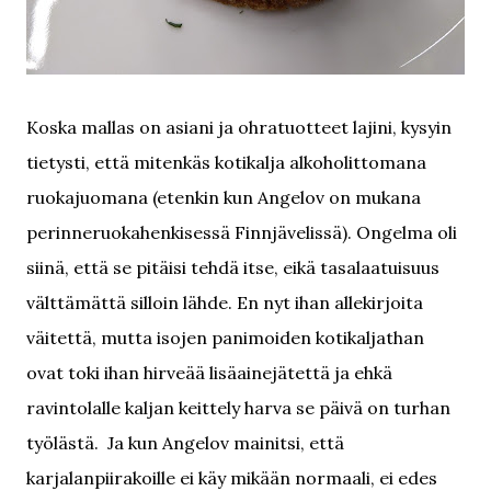
Koska mallas on asiani ja ohratuotteet lajini, kysyin
tietysti, että mitenkäs kotikalja alkoholittomana
ruokajuomana (etenkin kun Angelov on mukana
perinneruokahenkisessä Finnjävelissä). Ongelma oli
siinä, että se pitäisi tehdä itse, eikä tasalaatuisuus
välttämättä silloin lähde. En nyt ihan allekirjoita
väitettä, mutta isojen panimoiden kotikaljathan
ovat toki ihan hirveää lisäainejätettä ja ehkä
ravintolalle kaljan keittely harva se päivä on turhan
työlästä. Ja kun Angelov mainitsi, että
karjalanpiirakoille ei käy mikään normaali, ei edes