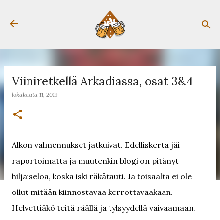
Siirry pääsisältöön
Viiniretkellä Arkadiassa, osat 3&4
lokakuuta 11, 2019
Alkon valmennukset jatkuivat. Edelliskerta jäi
raportoimatta ja muutenkin blogi on pitänyt
hiljaiseloa, koska iski räkätauti. Ja toisaalta ei ole
ollut mitään kiinnostavaa kerrottavaakaan.
Helvettiäkö teitä räällä ja tylsyydellä vaivaamaan.