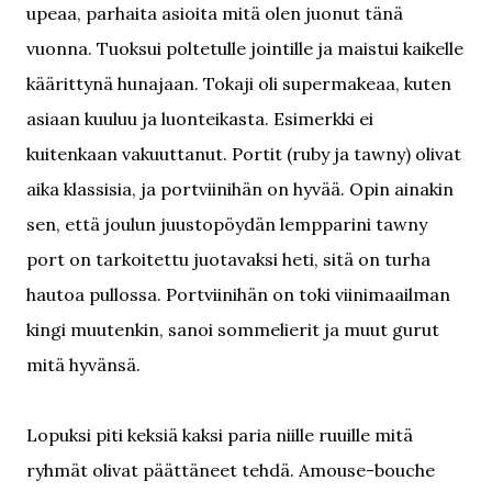
upeaa, parhaita asioita mitä olen juonut tänä
vuonna. Tuoksui poltetulle jointille ja maistui kaikelle
käärittynä hunajaan. Tokaji oli supermakeaa, kuten
asiaan kuuluu ja luonteikasta. Esimerkki ei
kuitenkaan vakuuttanut. Portit (ruby ja tawny) olivat
aika klassisia, ja portviinihän on hyvää. Opin ainakin
sen, että joulun juustopöydän lempparini tawny
port on tarkoitettu juotavaksi heti, sitä on turha
hautoa pullossa. Portviinihän on toki viinimaailman
kingi muutenkin, sanoi sommelierit ja muut gurut
mitä hyvänsä.
Lopuksi piti keksiä kaksi paria niille ruuille mitä
ryhmät olivat päättäneet tehdä. Amouse-bouche