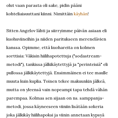
olut vaan parasta oli sake, pidin pääni
kohteliaisuuttani kiinni. Nimittäin
käyhän
!
Sitten Angelov lähti ja siirryimme päivän asiaan eli
kuohuviineihin ja niiden paritukseen merenelävien
kanssa. Opimme, että kuohareita on kolmen
sorttisia: Väkisin hiilihapotettuja ("sodastream-
metodi"), tankissa jälkikäytettyjä ja "perinteisiä" eli
pullossa jälkikäytettyjä. Ensimmäinen ei tee maulle
muuta kuin kuplia. Toinen tekee makuunkin jälkeä,
mutta on yleensä vain nopeampi tapa tehdä vähän
parempaa. Kolmas sen sijaan on ns. samppanja-
metodi, jossa käyneeseen viiniin lisätään sokeria
joka jälkikäy hiilihapoksi ja viinin annetaan kypsyä