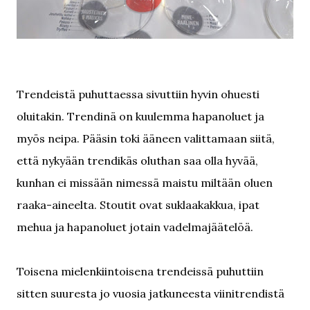
Trendeistä puhuttaessa sivuttiin hyvin ohuesti
oluitakin. Trendinä on kuulemma hapanoluet ja
myös neipa. Pääsin toki ääneen valittamaan siitä,
että nykyään trendikäs oluthan saa olla hyvää,
kunhan ei missään nimessä maistu miltään oluen
raaka-aineelta. Stoutit ovat suklaakakkua, ipat
mehua ja hapanoluet jotain vadelmajäätelöä.
Toisena mielenkiintoisena trendeissä puhuttiin
sitten suuresta jo vuosia jatkuneesta viinitrendistä