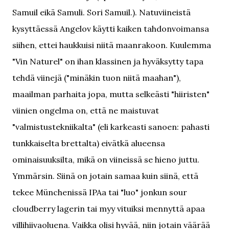
Samuil eikä Samuli. Sori Samuil.). Natuviineistä
kysyttäessä Angelov käytti kaiken tahdonvoimansa
siihen, ettei haukkuisi niitä maanrakoon. Kuulemma
"Vin Naturel" on ihan klassinen ja hyväksytty tapa
tehdä viinejä ("minäkin tuon niitä maahan"),
maailman parhaita jopa, mutta selkeästi "hiiristen"
viinien ongelma on, että ne maistuvat
"valmistustekniikalta" (eli karkeasti sanoen: pahasti
tunkkaiselta brettalta) eivätkä alueensa
ominaisuuksilta, mikä on viineissä se hieno juttu.
Ymmärsin. Siinä on jotain samaa kuin siinä, että
tekee Münchenissä IPAa tai "luo" jonkun sour
cloudberry lagerin tai myy vituiksi mennyttä apaa
villihiivaoluena. Vaikka olisi hyvää, niin jotain väärää