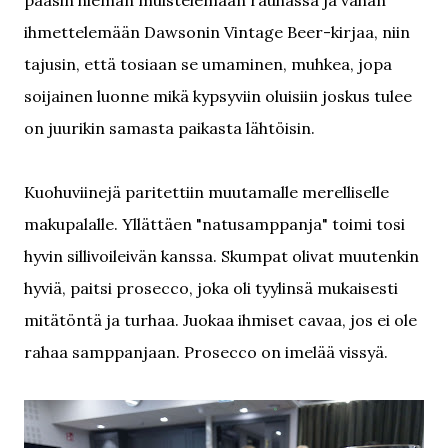
pääsin hieman muistelemaan rauhassa ja vähän
ihmettelemään Dawsonin Vintage Beer-kirjaa, niin
tajusin, että tosiaan se umaminen, muhkea, jopa
soijainen luonne mikä kypsyviin oluisiin joskus tulee
on juurikin samasta paikasta lähtöisin.
Kuohuviinejä paritettiin muutamalle merelliselle
makupalalle. Yllättäen "natusamppanja" toimi tosi
hyvin sillivoileivän kanssa. Skumpat olivat muutenkin
hyviä, paitsi prosecco, joka oli tyylinsä mukaisesti
mitätöntä ja turhaa. Juokaa ihmiset cavaa, jos ei ole
rahaa samppanjaan. Prosecco on imelää vissyä.