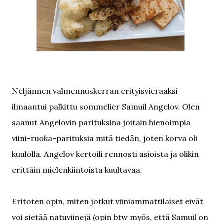
Neljännen valmennuskerran erityisvieraaksi
ilmaantui palkittu sommelier Samuil Angelov. Olen
saanut Angelovin parituksina joitain hienoimpia
viini-ruoka-parituksia mitä tiedän, joten korva oli
kuulolla. Angelov kertoili rennosti asioista ja olikin
erittäin mielenkiintoista kuultavaa.
Eritoten opin, miten jotkut viiniammattilaiset eivät
voi sietää natuviinejä (opin btw myös, että Samuil on