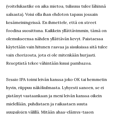
(voitelukastike on aika mietoa, tulisuus tulee lähinnä
salsasta). Voisi olla ihan ehdoton tapaus jossain
kesämeiningeissä. En ihmettele, että on street
foodina suosittuna. Kaikkein yllättävimmin, tämä on
olemukseensa nähden yllättävän kevyt. Paistaessa
käytetään vain hitunen rasvaa ja sisuksissa sitä tulee
vain chorizosta, jota ei ole mitenkään hurjasti.
Reseptistä tekee vähintään kuusi pambazoa.
Sessio IPA toimi leivän kanssa joko OK tai hemmetin
hyvin, riippuu näkökulmasta. Lyhyesti sanoen, se ei
pistänyt vastaankaan ja meni leivän kanssa oikein
mielellään, puhdistaen ja raikastaen suuta
suupalojen välillä. Mitään ahaa-elämys-tason