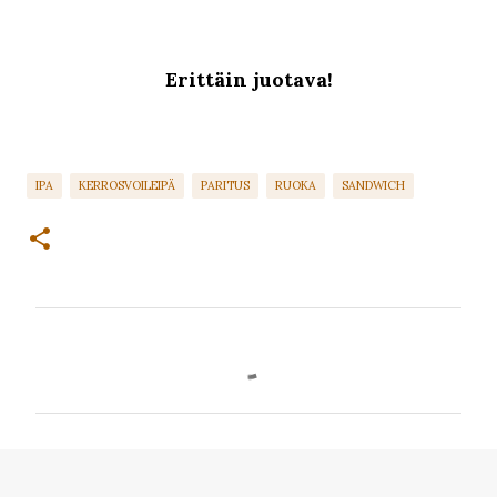
Erittäin juotava!
IPA
KERROSVOILEIPÄ
PARITUS
RUOKA
SANDWICH
K
o
m
m
e