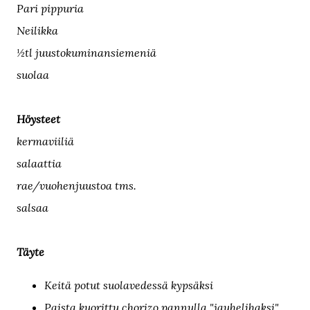
Pari pippuria
Neilikka
½tl juustokuminansiemeniä
suolaa
Höysteet
kermaviiliä
salaattia
rae/vuohenjuustoa tms.
salsaa
Täyte
Keitä potut suolavedessä kypsäksi
Paista kuorittu chorizo pannulla "jauhelihaksi".