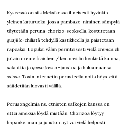
Kyseessä on siis Meksikossa ilmeisesti hyvinkin
yleinen katuruoka, jossa pambazo-niminen sämpylä
täytetään peruna-chorizo-seoksella, kostutetaan
guajillo
-chilistä tehdyllä kastikkeella ja paistetaan
rapeaksi. Lopuksi väliin perinteisesti vielä
cremaa
eli
jotain creme fraichen / kermaviilin henkistä kamaa,
salaattia ja
queso fresco
-juustoa ja haluamaansa
salsaa
. Tosin internetin perusteella noita höysteitä
säädetään luovasti välillä.
Perusongelmia ns. etnisten safkojen kanssa on,
ettei aineksia löydä mistään. Chorizoa löytyy,
hapankerman ja juuston nyt voi vielä helposti