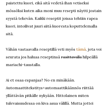
paistettu kuori, eikä sitä vedetä ihan vetiseksi
mössöksi kuten aika moni muu resepti näytti jostain
syystä tekevän. Kaikki reseptit joissa tehtiin rapea
kuori, intoilivat juuri siitä kuoresta koputtelemalla
sitä.
Vähän vastaavalla reseptillä veti myös
tämä
, jota voi
seurata jos haluaa reseptinsä
rasittavalla
hilpeällä
mariachi-taustalla.
Ai et osaa espanjaa? No en minäkään.
Automaattitekstitys+automaattikäännös riittää
yllättävän pitkälle nykyään. Hittolainen miten
tulevaisuudessa on kiva asua välillä. Mutta jottei