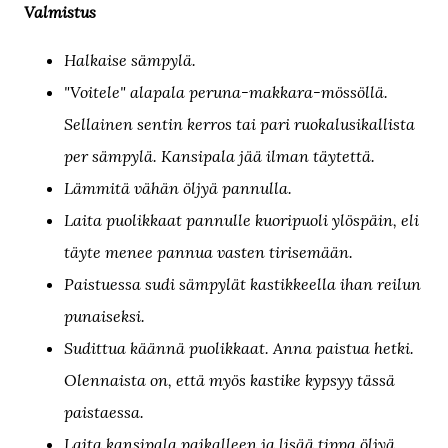
Valmistus
Halkaise sämpylä.
"Voitele" alapala peruna-makkara-mössöllä.
Sellainen sentin kerros tai pari ruokalusikallista
per sämpylä. Kansipala jää ilman täytettä.
Lämmitä vähän öljyä pannulla.
Laita puolikkaat pannulle kuoripuoli ylöspäin, eli
täyte menee pannua vasten tirisemään.
Paistuessa sudi sämpylät kastikkeella ihan reilun
punaiseksi.
Sudittua käännä puolikkaat. Anna paistua hetki.
Olennaista on, että myös kastike kypsyy tässä
paistaessa.
Laita kansipala paikalleen ja lisää tippa öljyä