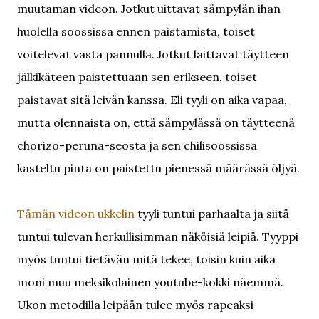
muutaman videon. Jotkut uittavat sämpylän ihan
huolella soossissa ennen paistamista, toiset
voitelevat vasta pannulla. Jotkut laittavat täytteen
jälkikäteen paistettuaan sen erikseen, toiset
paistavat sitä leivän kanssa. Eli tyyli on aika vapaa,
mutta olennaista on, että sämpylässä on täytteenä
chorizo-peruna-seosta ja sen chilisoossissa
kasteltu pinta on paistettu pienessä määrässä öljyä.
Tämän videon ukkelin
tyyli tuntui parhaalta ja siitä
tuntui tulevan herkullisimman näköisiä leipiä. Tyyppi
myös tuntui tietävän mitä tekee, toisin kuin aika
moni muu meksikolainen youtube-kokki näemmä.
Ukon metodilla leipään tulee myös rapeaksi