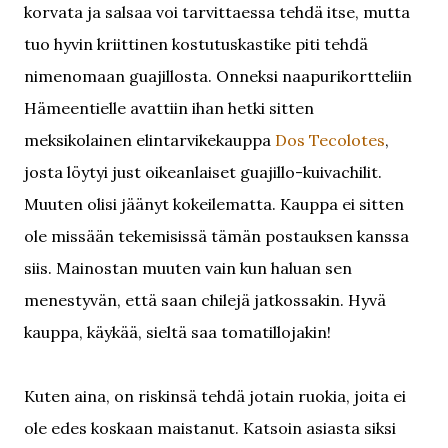
korvata ja salsaa voi tarvittaessa tehdä itse, mutta
tuo hyvin kriittinen kostutuskastike piti tehdä
nimenomaan guajillosta. Onneksi naapurikortteliin
Hämeentielle avattiin ihan hetki sitten
meksikolainen elintarvikekauppa
Dos Tecolotes
,
josta löytyi just oikeanlaiset guajillo-kuivachilit.
Muuten olisi jäänyt kokeilematta. Kauppa ei sitten
ole missään tekemisissä tämän postauksen kanssa
siis. Mainostan muuten vain kun haluan sen
menestyvän, että saan chilejä jatkossakin. Hyvä
kauppa, käykää, sieltä saa tomatillojakin!
Kuten aina, on riskinsä tehdä jotain ruokia, joita ei
ole edes koskaan maistanut. Katsoin asiasta siksi