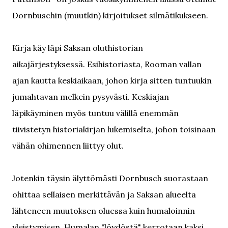
Dornbuschin (muutkin) kirjoitukset silmätikukseen.
Kirja käy läpi Saksan oluthistorian
aikajärjestyksessä. Esihistoriasta, Rooman vallan
ajan kautta keskiaikaan, johon kirja sitten tuntuukin
jumahtavan melkein pysyvästi. Keskiajan
läpikäyminen myös tuntuu välillä enemmän
tiivistetyn historiakirjan lukemiselta, johon toisinaan
vähän ohimennen liittyy olut.
Jotenkin täysin älyttömästi Dornbusch suorastaan
ohittaa sellaisen merkittävän ja Saksan alueelta
lähteneen muutoksen oluessa kuin humaloinnin
yleistymisen. Humalan "löydöstä" kerrotaan kaksi