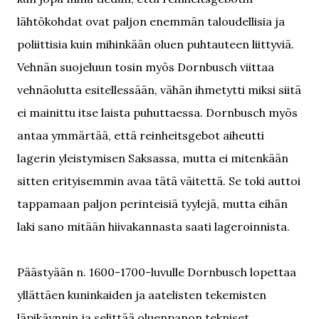
lähtökohdat ovat paljon enemmän taloudellisia ja
poliittisia kuin mihinkään oluen puhtauteen liittyviä.
Vehnän suojeluun tosin myös Dornbusch viittaa
vehnäolutta esitellessään, vähän ihmetytti miksi siitä
ei mainittu itse laista puhuttaessa. Dornbusch myös
antaa ymmärtää, että reinheitsgebot aiheutti
lagerin yleistymisen Saksassa, mutta ei mitenkään
sitten erityisemmin avaa tätä väitettä. Se toki auttoi
tappamaan paljon perinteisiä tyylejä, mutta eihän
laki sano mitään hiivakannasta saati lageroinnista.
Päästyään n. 1600-1700-luvulle Dornbusch lopettaa
yllättäen kuninkaiden ja aatelisten tekemisten
läpikäynnin ja selittää oluenpanon tekniset