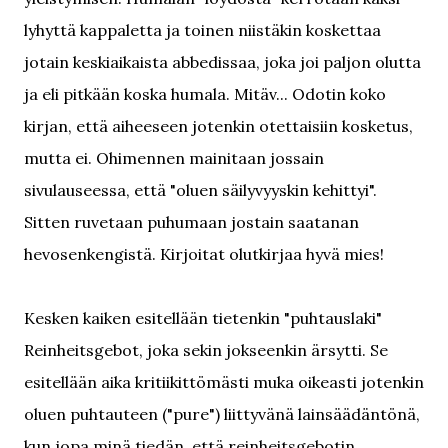
lyhyttä kappaletta ja toinen niistäkin koskettaa
jotain keskiaikaista abbedissaa, joka joi paljon olutta
ja eli pitkään koska humala. Mitäv... Odotin koko
kirjan, että aiheeseen jotenkin otettaisiin kosketus,
mutta ei. Ohimennen mainitaan jossain
sivulauseessa, että "oluen säilyvyyskin kehittyi".
Sitten ruvetaan puhumaan jostain saatanan
hevosenkengistä. Kirjoitat olutkirjaa hyvä mies!
Kesken kaiken esitellään tietenkin "puhtauslaki"
Reinheitsgebot, joka sekin jokseenkin ärsytti. Se
esitellään aika kritiikittömästi muka oikeasti jotenkin
oluen puhtauteen ("pure") liittyvänä lainsäädäntönä,
kun jopa minä tiedän, että reinheitsgebotin