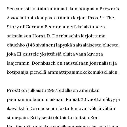
Sen vuoksi ilostuin kummasti kun bongasin Brewer's
Associationin kaupasta tämän kirjan. Prost! - The
Story of German Beer on amerikkalaistuneen
saksalaisen Horst D. Dornbuschin kirjoittama
ohuehko (148 sivuinen) läpyskä saksalaisesta oluesta,
joka EI esittele yksittäisiä oluita vaan kuviota
laajemmin. Dornbusch on taustaltaan journalisti ja
kotipanija pienellä ammattipanimokokemuksellakin.
Prost! on julkaistu 1997, edellisen amerikan
pienpanimobuumin aikaan. Rapiat 20 vuotta näkyy ja
ikävä kyllä Dornbuschin faktatkin ovat välillä vähän
sinnepäin. Erityisesti oluthistorioitsija Ron
Pattinson* on joskus vuosikymmenen alussa ottanut