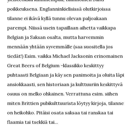
poikkeuksena. Englanninkielisissä olutkirjoissa
tilanne ei ikävä kyllä tunnu olevan paljoakaan
parempi. Niissä usein tapaillaan aihetta vaikkapa
Belgian ja Saksan osalta, mutta harvemmin
mennään yhtään syvemmälle (saa suositella jos
tiedät!) Esim. vaikka Michael Jacksonin erinomainen
Great Beers of Belgium -klassikko keskittyy
puhtaasti Belgiaan ja käy sen panimoita ja oluita läpi
ansiokkaasti, sen historiaan ja kulttuuriin keskittyvä
osuus on melko ohkainen. Verrattuna esim. siihen
miten Brittien pubikulttuurista löytyy kirjoja, tilanne
on heikohko. Pitäisi osata saksaa tai ranskaa tai
flaamia tai tsekkiä tai...