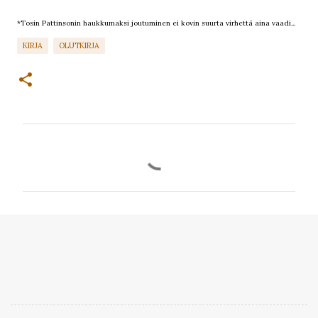
*Tosin Pattinsonin haukkumaksi joutuminen ei kovin suurta virhettä aina vaadi...
KIRJA
OLUTKIRJA
K
o
m
m
e
n
t
i
t