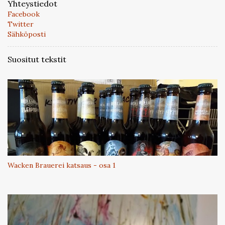
Yhteystiedot
Facebook
Twitter
Sähköposti
Suositut tekstit
Wacken Brauerei katsaus - osa 1