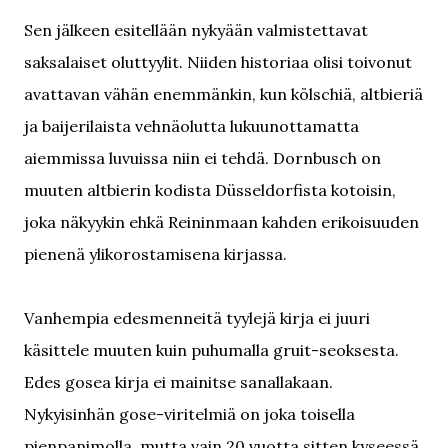
Sen jälkeen esitellään nykyään valmistettavat
saksalaiset oluttyylit. Niiden historiaa olisi toivonut
avattavan vähän enemmänkin, kun kölschiä, altbieriä
ja baijerilaista vehnäolutta lukuunottamatta
aiemmissa luvuissa niin ei tehdä. Dornbusch on
muuten altbierin kodista Düsseldorfista kotoisin,
joka näkyykin ehkä Reininmaan kahden erikoisuuden
pienenä ylikorostamisena kirjassa.
Vanhempia edesmenneitä tyylejä kirja ei juuri
käsittele muuten kuin puhumalla gruit-seoksesta.
Edes gosea kirja ei mainitse sanallakaan.
Nykyisinhän gose-viritelmiä on joka toisella
pienpanimolla, mutta vain 20 vuotta sitten kyseessä