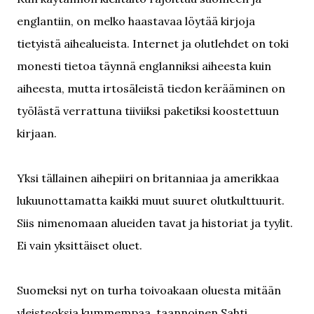
englantiin, on melko haastavaa löytää kirjoja
tietyistä aihealueista. Internet ja olutlehdet on toki
monesti tietoa täynnä englanniksi aiheesta kuin
aiheesta, mutta irtosäleistä tiedon kerääminen on
työlästä verrattuna tiiviiksi paketiksi koostettuun
kirjaan.
Yksi tällainen aihepiiri on britanniaa ja amerikkaa
lukuunottamatta kaikki muut suuret olutkulttuurit.
Siis nimenomaan alueiden tavat ja historiat ja tyylit.
Ei vain yksittäiset oluet.
Suomeksi nyt on turha toivoakaan oluesta mitään
yleisteoksia kummempaa, taannoinen Sahti