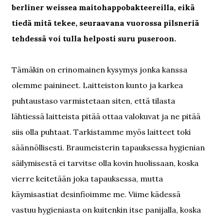
berliner weissea maitohappobakteereilla, eikä
tiedä mitä tekee, seuraavana vuorossa pilsneriä
tehdessä voi tulla helposti suru puseroon.
Tämäkin on erinomainen kysymys jonka kanssa
olemme painineet. Laitteiston kunto ja karkea
puhtaustaso varmistetaan siten, että tilasta
lähtiessä laitteista pitää ottaa valokuvat ja ne pitää
siis olla puhtaat. Tarkistamme myös laitteet toki
säännöllisesti. Braumeisterin tapauksessa hygienian
säilymisestä ei tarvitse olla kovin huolissaan, koska
vierre keitetään joka tapauksessa, mutta
käymisastiat desinfioimme me. Viime kädessä
vastuu hygieniasta on kuitenkin itse panijalla, koska