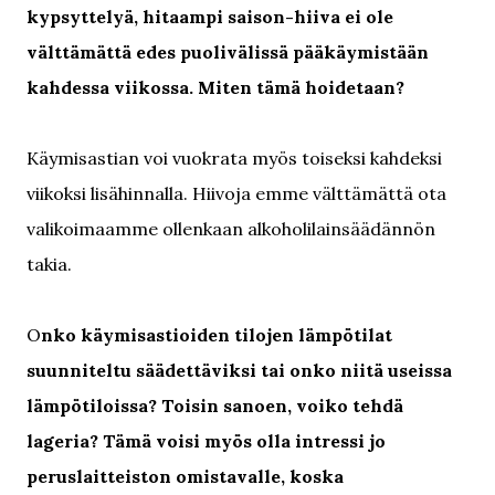
kypsyttelyä, hitaampi saison-hiiva ei ole
välttämättä edes puolivälissä pääkäymistään
kahdessa viikossa. Miten tämä hoidetaan?
Käymisastian voi vuokrata myös toiseksi kahdeksi
viikoksi lisähinnalla. Hiivoja emme välttämättä ota
valikoimaamme ollenkaan alkoholilainsäädännön
takia.
O
nko käymisastioiden tilojen lämpötilat
suunniteltu säädettäviksi tai onko niitä useissa
lämpötiloissa? Toisin sanoen, voiko tehdä
lageria? Tämä voisi myös olla intressi jo
peruslaitteiston omistavalle, koska