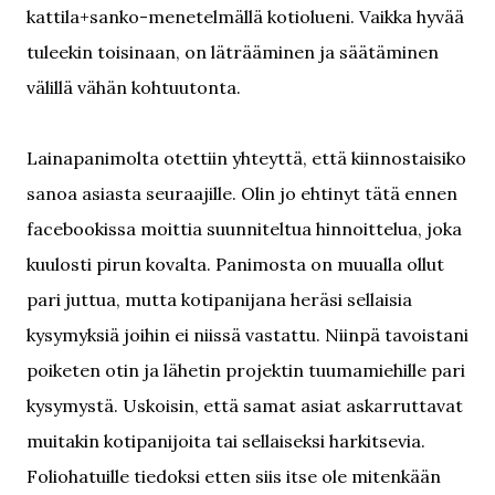
kattila+sanko-menetelmällä kotiolueni. Vaikka hyvää
tuleekin toisinaan, on läträäminen ja säätäminen
välillä vähän kohtuutonta.
Lainapanimolta otettiin yhteyttä, että kiinnostaisiko
sanoa asiasta seuraajille. Olin jo ehtinyt tätä ennen
facebookissa moittia suunniteltua hinnoittelua, joka
kuulosti pirun kovalta. Panimosta on muualla ollut
pari juttua, mutta kotipanijana heräsi sellaisia
kysymyksiä joihin ei niissä vastattu. Niinpä tavoistani
poiketen otin ja lähetin projektin tuumamiehille pari
kysymystä. Uskoisin, että samat asiat askarruttavat
muitakin kotipanijoita tai sellaiseksi harkitsevia.
Foliohatuille tiedoksi etten siis itse ole mitenkään