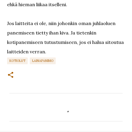
ehkä hieman liikaa itselleni.
Jos laitteita ei ole, niin johonkin oman juhlaoluen
panemiseen tietty ihan kiva. Ja tietenkin
kotipanemiseen tutustumiseen, jos ei halua sitoutua
laitteiden verran.
KOTIOLUT
LAINAPANIMO
K
o
m
m