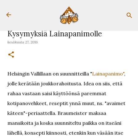
Siirry pääsisältöön
Kysymyksiä Lainapanimolle
kesäkuuta 27, 2016
Helsingin Vallillaan on suunnitteilla "
Lainapanimo"
,
jolle kerätään joukkorahoitusta. Idea on siis, että
rahaa vastaan saisi käyttöönsä paremmat
kotipanovehkeet, reseptit ynnä muut, ns. "avaimet
käteen"-periaattella. Braumeister maksaa
mansikoita ja koska suunniteltu paikka on itseäni
lähellä, konsepti kiinnosti, etenkin kun väsään itse