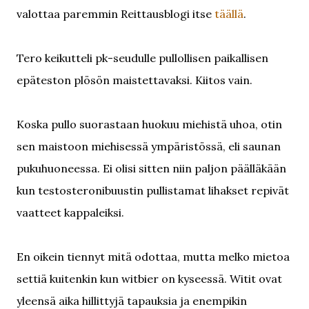
valottaa paremmin Reittausblogi itse
täällä
.
Tero keikutteli pk-seudulle pullollisen paikallisen
epäteston plösön maistettavaksi. Kiitos vain.
Koska pullo suorastaan huokuu miehistä uhoa, otin
sen maistoon miehisessä ympäristössä, eli saunan
pukuhuoneessa. Ei olisi sitten niin paljon päälläkään
kun testosteronibuustin pullistamat lihakset repivät
vaatteet kappaleiksi.
En oikein tiennyt mitä odottaa, mutta melko mietoa
settiä kuitenkin kun witbier on kyseessä. Witit ovat
yleensä aika hillittyjä tapauksia ja enempikin