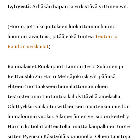
Lyhyesti:
Ärhäkän hapan ja virkistävä yrttinen wit.
(Huom: jotta kirjoituksen luokattoman huono
huumori avautuisi, pitää ehkä tuntea
Teston ja
Raudon seikkailut
)
Raumalaiset Ruokapuoti Lumon Tero Suhonen ja
Reittausblogin Harri Metsäjoki iskivät päänsä
yhteen tuottaakseen humalattoman oluen
testosteronin tuotantoa kiihdyttävillä aineksilla.
Oluttyyliksi valikoitui witbier sen muutenkin miedon
humaloinnin vuoksi. Alkuperäinen versio on keitelty
Harrin kotiolutlaitteistolla, mutta kaupallinen tuote
sitten Pyynikin Käsityöläispanimolla. Oluen taustoja