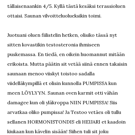
tällaisenaankin 4/5. Kyllä tästä kesäksi terassioluen
ottaisi. Saunan vilvoitteluolueksikin toimi.
Juotuani oluen fiilistelin hetken, olisiko tässä nyt
sitten kovastikin testosteronia ihmiseen
puskemassa. En tiedä, en oikein huomannut mitään
erikoista. Mutta päätin sit vetää siinä ennen takaisin
saunaan menoo viiskyt toistoo sadalla
viidelläkympillä et olisin kunnolla PUMPISSA kun
meen LÖYLYYN. Saunan oven karmit otti vähän
damagee kun oli yläkroppa NIIN PUMPISSA! Siis
arvatkaa oliko pumpissa! Ja Testoo vetäes oli tullu
sellanen HORMONISTONDIS eli HEIJARI et kaadoin
kiukaan kun kävelin sisään! Siihen tuli sit joku