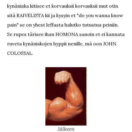
kynäniska kitisee et korvauksii korvauksii mut otin
sitä RAIVELISTA kii ja kysyin et "do you wanna know
pain" se on yhest leffasta halutko tutustua peiniin.
Se rupes tärisee ihan HOMONA sanoin et ei kannata
ruveta kynäniskojen hyppii nenille, mä oon JOHN
COLOSSAL.
Jälkeen