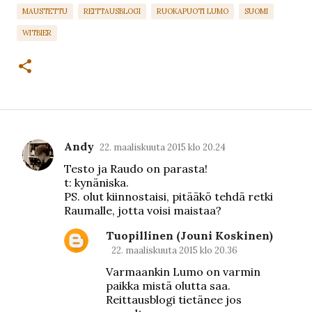
MAUSTETTU
REITTAUSBLOGI
RUOKAPUOTI LUMO
SUOMI
WITBIER
Andy
22. maaliskuuta 2015 klo 20.24
K
Testo ja Raudo on parasta!
o
t: kynäniska.
m
PS. olut kiinnostaisi, pitääkö tehdä retki
Raumalle, jotta voisi maistaa?
m
e
Tuopillinen (Jouni Koskinen)
n
22. maaliskuuta 2015 klo 20.36
t
Varmaankin Lumo on varmin
paikka mistä olutta saa.
i
Reittausblogi tietänee jos
t