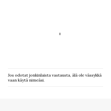
Jos odotat jonkinlaista vastausta, älä ole vässykkä
L
vaan käytä nimeäsi.
ä
h
e
t
ä
k