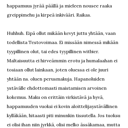
happamuus jyrää päällä ja mieleen nousee raaka
greippimehu ja kirpeä inkivääri. Raikas.
Huhhuh. Eipä ollut mikään kevyt juttu yhtään, vaan
todellista Testovoimaa. Ei missään nimessä mikään
tyypillinen olut, tai edes tyypillinen witbier.
Maltaisuutta ei hirveämmin erotu ja humalaahan ei
tosiaan ollut lainkaan, joten oluessa ei ole juuri
yhtään ns. oluen perusmakuja. Hapanoluiden
ystävälle ehdottomasti maistamisen arvoinen
kokemus. Maku on erittäin virkistävä ja hyvä,
happamuuden vuoksi ei kovin aloittelijaystävällinen
kylläkään, hitaasti piti minunkin tissutella. Jos tuoksu
ei olisi ihan niin jyrkkä, olisi melko ässäkamaa, mutta