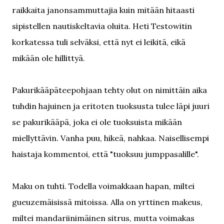
raikkaita janonsammuttajia kuin mitään hitaasti
sipistellen nautiskeltavia oluita. Heti Testowitin
korkatessa tuli selväksi, että nyt ei leikitä, eikä
mikään ole hillittyä.
Pakurikääpäteepohjaan tehty olut on nimittäin aika
tuhdin hajuinen ja eritoten tuoksusta tulee läpi juuri
se pakurikääpä, joka ei ole tuoksuista mikään
miellyttävin. Vanha puu, hikeä, nahkaa. Naisellisempi
haistaja kommentoi, että "tuoksuu jumppasalille".
Maku on tuhti. Todella voimakkaan hapan, miltei
gueuzemäisissä mitoissa. Alla on yrttinen makeus,
miltei mandariinimäinen sitrus, mutta voimakas