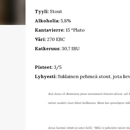
Tyyli:
Stout
Alkoholia:
5,8%
Kantavierre:
15 °Plato
Väri:
270 EBC
Katkeruus:
30,7 IBU
Pisteet:
3/5
Lyhyesti:
Suklainen pehmeä stout, jota liev
Kun Jeesus oli Betaniassa janoa sairastaneen Simonin talossa, tuli h
nainen vuodatti oluen hänen kurkkuunsa. Mutta kun opetuslapset näki
Jeesus huomasi tämän ja sanoi heille: "Miksi te pahoitatte naisen miel