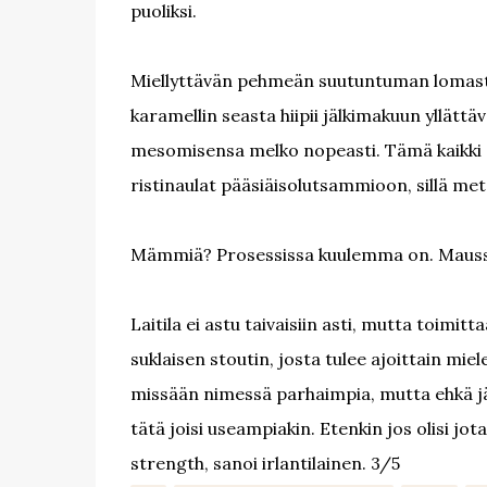
puoliksi.
Miellyttävän pehmeän suutuntuman lomasta 
karamellin seasta hiipii jälkimakuun yllättä
mesomisensa melko nopeasti. Tämä kaikki oli
ristinaulat pääsiäisolutsammioon, sillä met
Mämmiä? Prosessissa kuulemma on. Maussa 
Laitila ei astu taivaisiin asti, mutta toim
suklaisen stoutin, josta tulee ajoittain mi
missään nimessä parhaimpia, mutta ehkä järk
tätä joisi useampiakin. Etenkin jos olisi j
strength, sanoi irlantilainen. 3/5