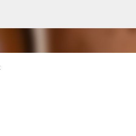
Siirry pääsisältöön
t