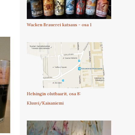
Wacken Brauerei katsaus - osa 1
Helsingin olutbaarit, osa 8:
Kluuvi/Kaisaniemi