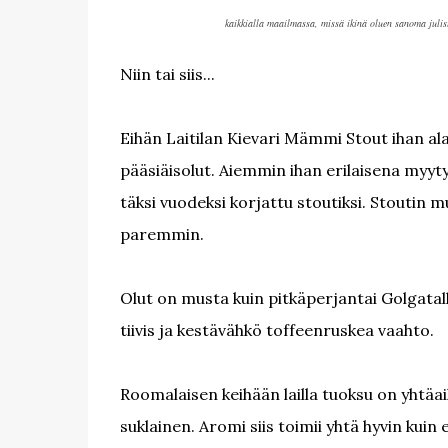
kaikkialla maailmassa, missä ikinä oluen sanoma juli
Niin tai siis...
Eihän Laitilan Kievari Mämmi Stout ihan ala
pääsiäisolut. Aiemmin ihan erilaisena myy
täksi vuodeksi korjattu stoutiksi. Stoutin
paremmin.
Olut on musta kuin pitkäperjantai Golgatal
tiivis ja kestävähkö toffeenruskea vaahto.
Roomalaisen keihään lailla tuoksu on yhtäa
suklainen. Aromi siis toimii yhtä hyvin kuin