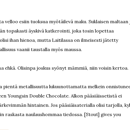
velloo esiin tuoksua myötäilevä maku. Suklaisen maltaan 
vän topakasti äyskivä katkerointi, joka tosin lopettaa
si ihan hienoa, mutta Laitilassa on ilmeisesti jätetty
allisuus vaanii taustalla myös maussa.
ehkä. Olisinpa joskus syönyt mämmiä, niin voisin kertoa.
ittaa pientä metallisuutta lukuunottamatta melkein onnistune
eleen Youngsin Double Chocolate. Alkon pääsiäissetistä ei
evimmän hintainen. Jos pääsiäisaterialla olisi tarjolla, kyl
otain raskasta naulaushommaa tiedossa. [Stout] gives you