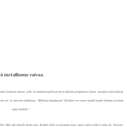
ä metallisuus vaivaa.
änen luokseen nainen, jolla oli alabasteripullossa hyvin kallista pienpanimo-olutta. Jeesuksen aterioidessa
vät sen, he sanoivat paheksuen: "Millaista haaskausta! Olisihan sen voinut myydä hyvään hintaan ja antaa
rahat köyhille."
en? Hän teki minulle hyvän teon. Köyhät teillä on luonanne aina, mutta olutta teillä ei aina ole. Totisesti: