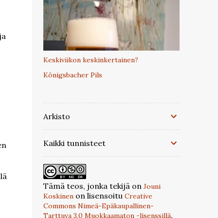
ja
Keskiviikon keskinkertainen?
Königsbacher Pils
Arkisto
Kaikki tunnisteet
en
lä
Tämä teos, jonka tekijä on
Jouni
on lisensoitu
Koskinen
Creative
Commons Nimeä-Epäkaupallinen-
.
Tarttuva 3.0 Muokkaamaton -lisenssillä