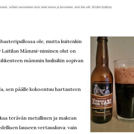
stetaan, tullaan muistamaan myös tämä nainen ja kertomaan, mitä hän teki. Köyhät kyykkyyn.
basteripullossa ole, mutta kuitenkin
ty Laitilan Mämmi-niminen olut on
 muhkeuteen mämmin luulisikin sopivan
la, sen päälle kokoontuu hartauteen
ikaa terävän metallinen ja makean
 edellisen lauseen vertauskuva: vain