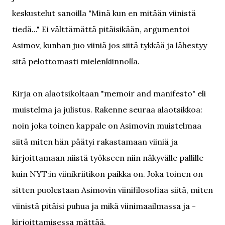
keskustelut sanoilla "Minä kun en mitään viinistä
tiedä..." Ei välttämättä pitäisikään, argumentoi
Asimov, kunhan juo viiniä jos siitä tykkää ja lähestyy
sitä pelottomasti mielenkiinnolla.
Kirja on alaotsikoltaan "memoir and manifesto" eli
muistelma ja julistus. Rakenne seuraa alaotsikkoa:
noin joka toinen kappale on Asimovin muistelmaa
siitä miten hän päätyi rakastamaan viiniä ja
kirjoittamaan niistä työkseen niin näkyvälle pallille
kuin NYT:in viinikriitikon paikka on. Joka toinen on
sitten puolestaan Asimovin viinifilosofiaa siitä, miten
viinistä pitäisi puhua ja mikä viinimaailmassa ja -
kirjoittamisessa mättää.