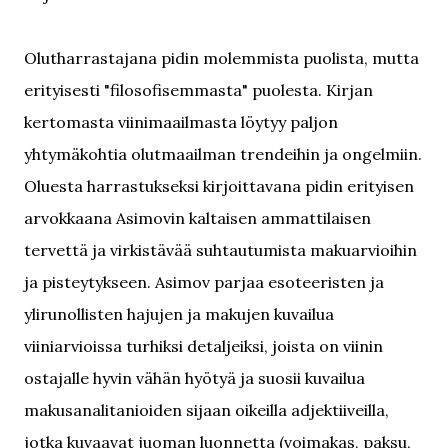
Olutharrastajana pidin molemmista puolista, mutta
erityisesti "filosofisemmasta" puolesta. Kirjan
kertomasta viinimaailmasta löytyy paljon
yhtymäkohtia olutmaailman trendeihin ja ongelmiin.
Oluesta harrastukseksi kirjoittavana pidin erityisen
arvokkaana Asimovin kaltaisen ammattilaisen
tervettä ja virkistävää suhtautumista makuarvioihin
ja pisteytykseen. Asimov parjaa esoteeristen ja
ylirunollisten hajujen ja makujen kuvailua
viiniarvioissa turhiksi detaljeiksi, joista on viinin
ostajalle hyvin vähän hyötyä ja suosii kuvailua
makusanalitanioiden sijaan oikeilla adjektiiveilla,
jotka kuvaavat juoman luonnetta (voimakas, paksu,