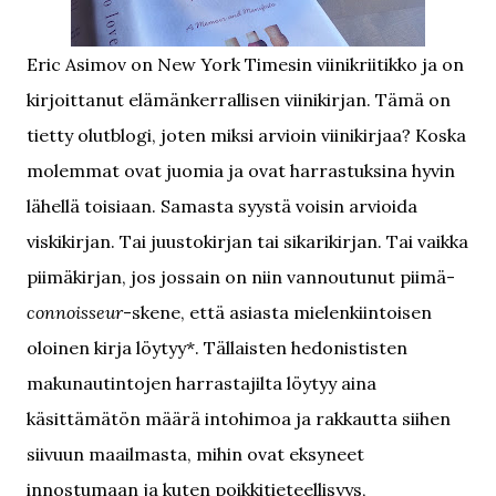
Eric Asimov on New York Timesin viinikriitikko ja on
kirjoittanut elämänkerrallisen viinikirjan. Tämä on
tietty olutblogi, joten miksi arvioin viinikirjaa? Koska
molemmat ovat juomia ja ovat harrastuksina hyvin
lähellä toisiaan. Samasta syystä voisin arvioida
viskikirjan. Tai juustokirjan tai sikarikirjan. Tai vaikka
piimäkirjan, jos jossain on niin vannoutunut piimä-
connoisseur
-skene, että asiasta mielenkiintoisen
oloinen kirja löytyy*. Tällaisten hedonististen
makunautintojen harrastajilta löytyy aina
käsittämätön määrä intohimoa ja rakkautta siihen
siivuun maailmasta, mihin ovat eksyneet
innostumaan ja kuten poikkitieteellisyys,