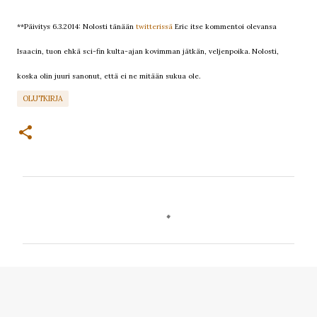
**Päivitys 6.3.2014: Nolosti tänään
twitterissä
Eric itse kommentoi olevansa
Isaacin, tuon ehkä sci-fin kulta-ajan kovimman jätkän, veljenpoika. Nolosti,
koska olin juuri sanonut, että ei ne mitään sukua ole.
OLUTKIRJA
K
o
m
m
e
n