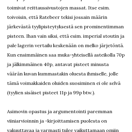
toimivat reittaussivustojen massat. Itse esim.
toivoisin, että Ratebeer tekisi jossain määrin
järkevästä tyylipisteytyksestä sen prominentimman
pisteen. Ihan vain siksi, että esim. imperial stoutin ja
pale lagerin vertailu keskenään on melko järjetöntä.
Kun ensimmäinen saa muka-yhteisellä asteikolla 70p
ja jälkimmäinen 40p, antavat pisteet minusta
väärän kuvan kummastakin oluesta ihmiselle, jolle
tämä voimakkaiden oluiden suosiminen ei ole selvä
(tyylien sisäiset pisteet 11p ja 99p btw.).
Asimovin opastus ja argumentointi paremman
viiniarvioinnin ja -kirjoittamisen puolesta on
vakuuttavaa ja varmasti tulee vaikuttamaan omiin