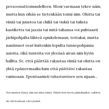
persoonattomuudelleen. Moni varmaan tekee näin,
mutta kun eihän se tietenkään toimi niin. Olutta tai
viiniä tai juustoa tai chiliä tai viskiä tai tulista
kastiketta tai jazzia tai mitä tahansa voi puhtaasti
järkipohjalta lähteä opiskelemaan, tottakai, mutta
nautinnot ovat kuitenkin lopulta tunnepohjaisia
asioita, eikä tunteita voi yleensä aivan niin hyvin
hallita. Se, että päättää rakastaa viiniä tai olutta on
yhtä epänormaalia kuin että
päättäisi
rakastaa
vaimoaan. Spontaanisti
rakastuminen
sen sijaan...
*Jos muuten löytyy, niin nyt infoa tänne.
Päätän
heti ruveta piimäfaniksi, vaikken
ole sitä koskaan edes juonut.