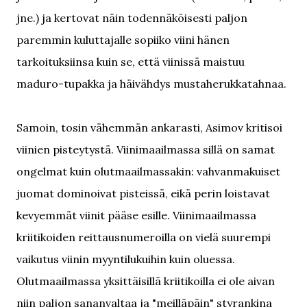
jne.) ja kertovat näin todennäköisesti paljon
paremmin kuluttajalle sopiiko viini hänen
tarkoituksiinsa kuin se, että viinissä maistuu
maduro-tupakka ja häivähdys mustaherukkatahnaa.
Samoin, tosin vähemmän ankarasti, Asimov kritisoi
viinien pisteytystä. Viinimaailmassa sillä on samat
ongelmat kuin olutmaailmassakin: vahvanmakuiset
juomat dominoivat pisteissä, eikä perin loistavat
kevyemmät viinit pääse esille. Viinimaailmassa
kriitikoiden reittausnumeroilla on vielä suurempi
vaikutus viinin myyntilukuihin kuin oluessa.
Olutmaailmassa yksittäisillä kriitikoilla ei ole aivan
niin paljon sananvaltaa ja "meilläpäin" styrankina