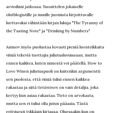
arvioihini jatkossa. Suosittelen jokaiselle
olutblogistille ja muulle juomista kirjoittavalle
luettavaksi vähintään kirjan lukuja "The Tyranny of
the Tasting Note" ja "Drinking by Numbers"
Asimov myös puolustaa kovasti pieniä luonteikkaita
viiniä tekeviä tuottajia julistusluvuissaan, mutta
ennen kaikkea, kuten nimestä voi päätellä, How to
Love Winen julistuspuoli on kuitenkin argumentti
sen puolesta, että viiniä tulisi ennen kaikkea
rakastaa ja siitä
tietäminen
on vain detaljia, joka
kertyy kun asiaa rakastaa. Tieto on arvokasta,
mutta sen ei tulisi olla jutun pääasia. Tästä
erityisesti tykkäsin kirjassa. Oluessakin kun on