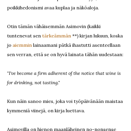
poikkihedonismi avaa kuplaa ja näköaloja.
Otin tämän vähäisemmän Asimovin (kaikki
tuntenevat sen
tärkeämmän
**) kirjan lukuun, koska
jo
aiemmin
lainaamani pätkä ihastutti asenteellaan
sen verran, että se on hyvä lainata tähän uudestaan:
"I've become a firm adherent of the notice that wine is
for drinking, not tasting."
Kun näin sanoo mies, joka voi työpäivänään maistaa
kymmeniä viinejä, on kirja luettava.
Asimovilla on hienon maanläheinen no-nonsense