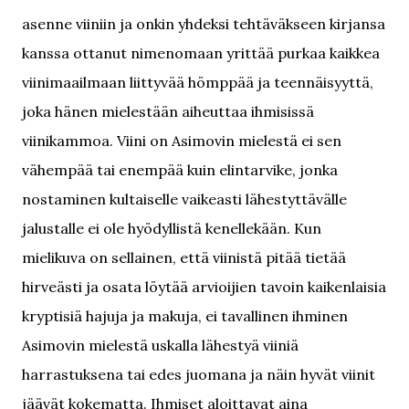
asenne viiniin ja onkin yhdeksi tehtäväkseen kirjansa
kanssa ottanut nimenomaan yrittää purkaa kaikkea
viinimaailmaan liittyvää hömppää ja teennäisyyttä,
joka hänen mielestään aiheuttaa ihmisissä
viinikammoa. Viini on Asimovin mielestä ei sen
vähempää tai enempää kuin elintarvike, jonka
nostaminen kultaiselle vaikeasti lähestyttävälle
jalustalle ei ole hyödyllistä kenellekään. Kun
mielikuva on sellainen, että viinistä pitää tietää
hirveästi ja osata löytää arvioijien tavoin kaikenlaisia
kryptisiä hajuja ja makuja, ei tavallinen ihminen
Asimovin mielestä uskalla lähestyä viiniä
harrastuksena tai edes juomana ja näin hyvät viinit
jäävät kokematta. Ihmiset aloittavat aina