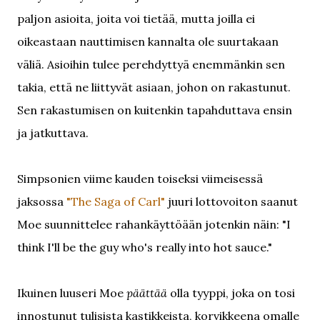
paljon asioita, joita voi tietää, mutta joilla ei
oikeastaan nauttimisen kannalta ole suurtakaan
väliä. Asioihin tulee perehdyttyä enemmänkin sen
takia, että ne liittyvät asiaan, johon on rakastunut.
Sen rakastumisen on kuitenkin tapahduttava ensin
ja jatkuttava.
Simpsonien viime kauden toiseksi viimeisessä
jaksossa
"The Saga of Carl"
juuri lottovoiton saanut
Moe suunnittelee rahankäyttöään jotenkin näin: "I
think I'll be the guy who's really into hot sauce."
Ikuinen luuseri Moe
päättää
olla tyyppi, joka on tosi
innostunut tulisista kastikkeista, korvikkeena omalle