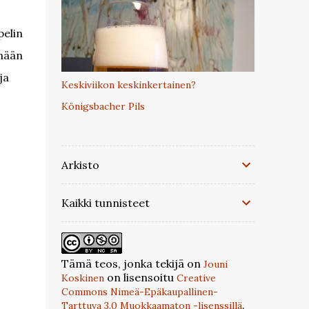
pelin
nnään
ja
Keskiviikon keskinkertainen?
Königsbacher Pils
Arkisto
Kaikki tunnisteet
Tämä teos, jonka tekijä on
Jouni
on lisensoitu
Koskinen
Creative
Commons Nimeä-Epäkaupallinen-
.
Tarttuva 3.0 Muokkaamaton -lisenssillä