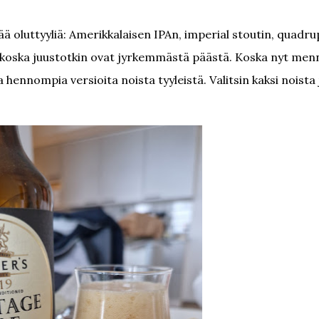
ää oluttyyliä: Amerikkalaisen IPAn, imperial stoutin, quadru
a, koska juustotkin ovat jyrkemmästä päästä. Koska nyt me
 hennompia versioita noista tyyleistä. Valitsin kaksi noista 