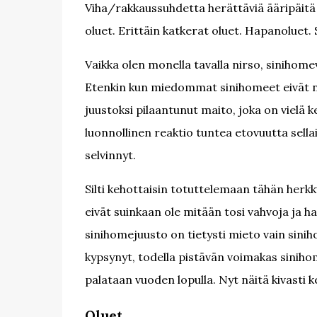
Viha/rakkaussuhdetta herättäviä ääripäitä 
oluet. Erittäin katkerat oluet. Hapanoluet.
Vaikka olen monella tavalla nirso, siniho
Etenkin kun miedommat sinihomeet eivät ni
juustoksi pilaantunut maito, joka on vielä 
luonnollinen reaktio tuntea etovuutta sella
selvinnyt.
Silti kehottaisin totuttelemaan tähän herkk
eivät suinkaan ole mitään tosi vahvoja ja h
sinihomejuusto on tietysti mieto vain sini
kypsynyt, todella pistävän voimakas sinihom
palataan vuoden lopulla. Nyt näitä kivasti k
Oluet