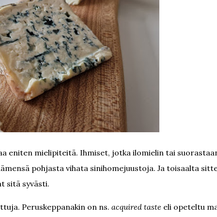
a eniten mielipiteitä. Ihmiset, jotka ilomielin tai suorastaa
dämensä pohjasta vihata sinihomejuustoja. Ja toisaalta sitt
 sitä syvästi.
juttuja. Peruskeppanakin on ns.
acquired taste
eli opeteltu m