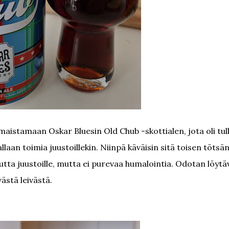
maistamaan Oskar Bluesin Old Chub -skottialen, jota oli tul
laan toimia juustoillekin. Niinpä käväisin sitä toisen tötsän
utta juustoille, mutta ei purevaa humalointia. Odotan löytä
ästä leivästä.