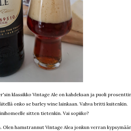
r'sin klassikko Vintage Ale on kahdeksan ja puoli prosentti
äitellä onko se barley wine lainkaan. Vahva britti kuitenkin.
sinihomeelle sitten tietenkin. Vai sopiiko?
kia. Olen hamstrannut Vintage Alea jonkun verran kypsymää