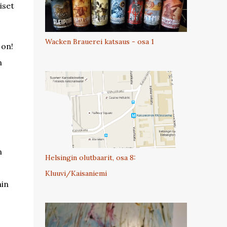
iset
Wacken Brauerei katsaus - osa 1
 on!
n
n
Helsingin olutbaarit, osa 8:
Kluuvi/Kaisaniemi
hin