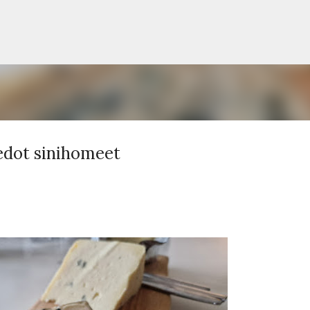
Siirry pääsisältöön
iedot sinihomeet