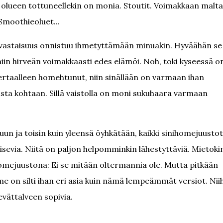
olueen tottuneellekin on monia. Stoutit. Voimakkaan malta
 Smoothieoluet...
mevastaisuus onnistuu ihmetyttämään minuakin. Hyväähän se
in hirveän voimakkaasti edes elämöi. Noh, toki kyseessä o
kertaalleen homehtunut, niin sinällään on varmaan ihan
ista kohtaan. Sillä vaistolla on moni sukuhaara varmaan
uun ja toisin kuin yleensä öyhkätään, kaikki sinihomejuustot
aisevia. Niitä on paljon helpomminkin lähestyttäviä. Mietoki
homejuustona: Ei se mitään oltermannia ole. Mutta pitkään
e on silti ihan eri asia kuin nämä lempeämmät versiot. Nii
evättalveen sopivia.