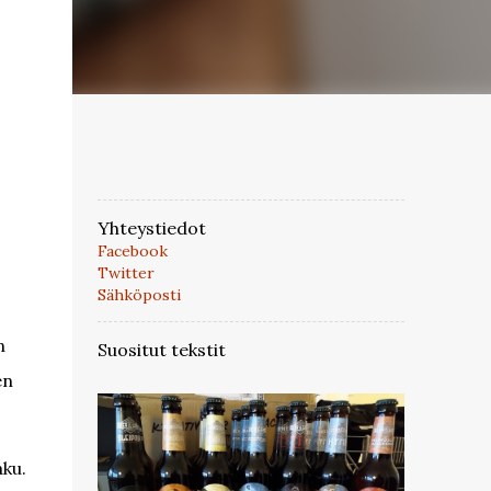
Yhteystiedot
Facebook
Twitter
Sähköposti
n
Suositut tekstit
en
aku.