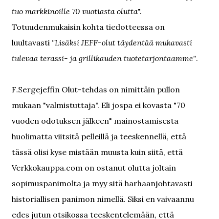
tuo markkinoille 70 vuotiasta olutta
".
Totuudenmukaisin kohta tiedotteessa on
luultavasti
"Lisäksi JEFF-olut täydentää mukavasti
tulevaa terassi- ja grillikauden tuotetarjontaamme"
.
F.Sergejeffin Olut-tehdas on nimittäin pullon
mukaan "valmistuttaja". Eli jospa ei kovasta "70
vuoden odotuksen jälkeen" mainostamisesta
huolimatta viitsitä pelleillä ja teeskennellä, että
tässä olisi kyse mistään muusta kuin siitä, että
Verkkokauppa.com on ostanut olutta joltain
sopimuspanimolta ja myy sitä harhaanjohtavasti
historiallisen panimon nimellä. Siksi en vaivaannu
edes jutun otsikossa teeskentelemään, että