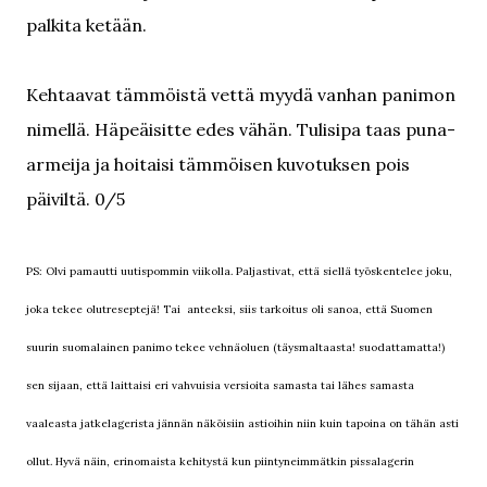
palkita ketään.
Kehtaavat tämmöistä vettä myydä vanhan panimon
nimellä. Häpeäisitte edes vähän. Tulisipa taas puna-
armeija ja hoitaisi tämmöisen kuvotuksen pois
päiviltä. 0/5
PS: Olvi pamautti uutispommin viikolla. Paljastivat, että siellä työskentelee joku,
joka tekee olutreseptejä! Tai anteeksi, siis tarkoitus oli sanoa, että Suomen
suurin suomalainen panimo tekee vehnäoluen (täysmaltaasta! suodattamatta!)
sen sijaan, että laittaisi eri vahvuisia versioita samasta tai lähes samasta
vaaleasta jatkelagerista jännän näköisiin astioihin niin kuin tapoina on tähän asti
ollut. Hyvä näin, erinomaista kehitystä kun piintyneimmätkin pissalagerin