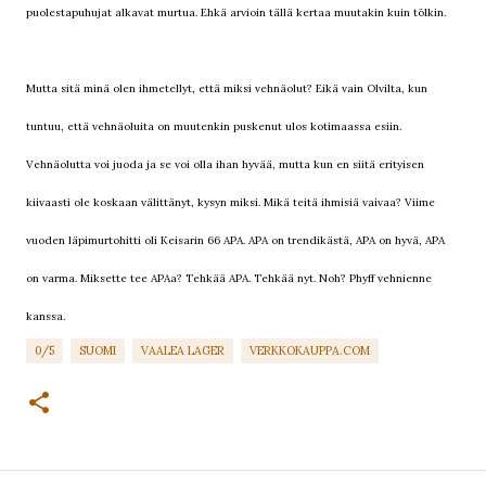
puolestapuhujat alkavat murtua. Ehkä arvioin tällä kertaa muutakin kuin tölkin.
Mutta sitä minä olen ihmetellyt, että miksi vehnäolut? Eikä vain Olvilta, kun
tuntuu, että vehnäoluita on muutenkin puskenut ulos kotimaassa esiin.
Vehnäolutta voi juoda ja se voi olla ihan hyvää, mutta kun en siitä erityisen
kiivaasti ole koskaan välittänyt, kysyn miksi. Mikä teitä ihmisiä vaivaa? Viime
vuoden läpimurtohitti oli Keisarin 66 APA. APA on trendikästä, APA on hyvä, APA
on varma. Miksette tee APAa? Tehkää APA. Tehkää nyt. Noh? Phyff vehnienne
kanssa.
0/5
SUOMI
VAALEA LAGER
VERKKOKAUPPA.COM