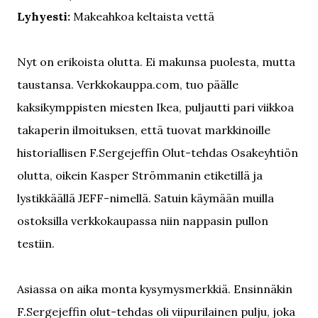
Lyhyesti:
Makeahkoa keltaista vettä
Nyt on erikoista olutta. Ei makunsa puolesta, mutta
taustansa. Verkkokauppa.com, tuo päälle
kaksikymppisten miesten Ikea, puljautti pari viikkoa
takaperin ilmoituksen, että tuovat markkinoille
historiallisen F.Sergejeffin Olut-tehdas Osakeyhtiön
olutta, oikein Kasper Strömmanin etiketillä ja
lystikkäällä JEFF-nimellä. Satuin käymään muilla
ostoksilla verkkokaupassa niin nappasin pullon
testiin.
Asiassa on aika monta kysymysmerkkiä. Ensinnäkin
F.Sergejeffin olut-tehdas oli viipurilainen pulju, joka