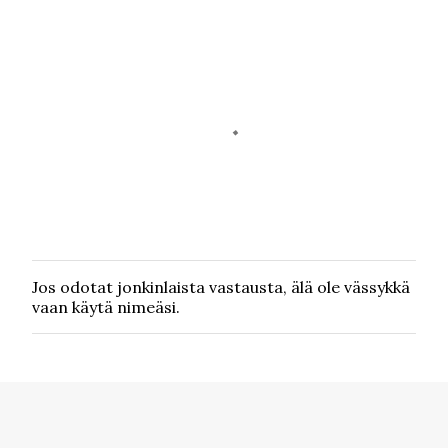
Jos odotat jonkinlaista vastausta, älä ole vässykkä
L
vaan käytä nimeäsi.
ä
h
e
t
ä
k
o