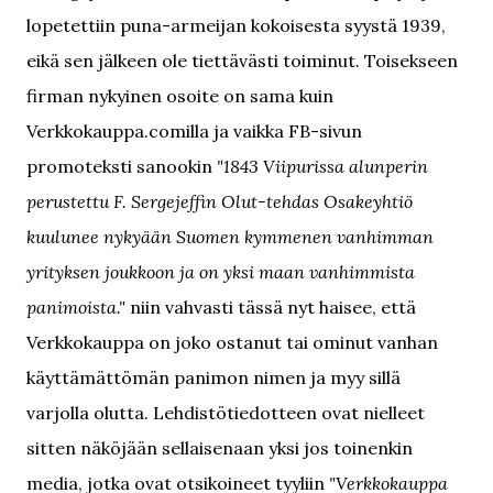
lopetettiin puna-armeijan kokoisesta syystä 1939,
eikä sen jälkeen ole tiettävästi toiminut. Toisekseen
firman nykyinen osoite on sama kuin
Verkkokauppa.comilla ja vaikka FB-sivun
promoteksti sanookin
"1843 Viipurissa alunperin
perustettu F. Sergejeffin Olut-tehdas Osakeyhtiö
kuulunee nykyään Suomen kymmenen vanhimman
yrityksen joukkoon ja on yksi maan vanhimmista
panimoista."
niin vahvasti tässä nyt haisee, että
Verkkokauppa on joko ostanut tai ominut vanhan
käyttämättömän panimon nimen ja myy sillä
varjolla olutta. Lehdistötiedotteen ovat nielleet
sitten näköjään sellaisenaan yksi jos toinenkin
media, jotka ovat otsikoineet tyyliin
"Verkkokauppa