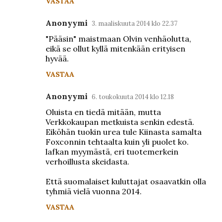
VASTAA
Anonyymi
3. maaliskuuta 2014 klo 22.37
"Pääsin" maistmaan Olvin venhäolutta,
eikä se ollut kyllä mitenkään erityisen
hyvää.
VASTAA
Anonyymi
6. toukokuuta 2014 klo 12.18
Oluista en tiedä mitään, mutta
Verkkokaupan metkuista senkin edestä.
Eiköhän tuokin urea tule Kiinasta samalta
Foxconnin tehtaalta kuin yli puolet ko.
lafkan myymästä, eri tuotemerkein
verhoillusta skeidasta.
Että suomalaiset kuluttajat osaavatkin olla
tyhmiä vielä vuonna 2014.
VASTAA