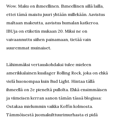
Wow. Maku on ihmeellinen. Ihmeellinen sillä lailla,
ettei tämä maistu juuri yhtään millekään. Aavistus
maltaan makeutta, aavistus humalan katkeroa.
IBUja on etiketin mukaan 20. Miksi ne on
vaivaannuttu siihen painamaan, tietää vain
suuremmat muinaiset.
Lähimmäksi vertauskohdaksi tulee mieleen
amerikkalainen kusilager Rolling Rock, joka on ehkä
vielä huonompaa kuin Bud Light. Hintaa tällä
ihmeellä on 2e pieneltä pullolta. Ehkä ensimmäisen
ja viimeisen kerran sanon tämän tässä blogissa:
Ostakaa mielummin vaikka Koffin kolmosta.
Tämmöisestä juomakulttuurimurhasta ei pidä