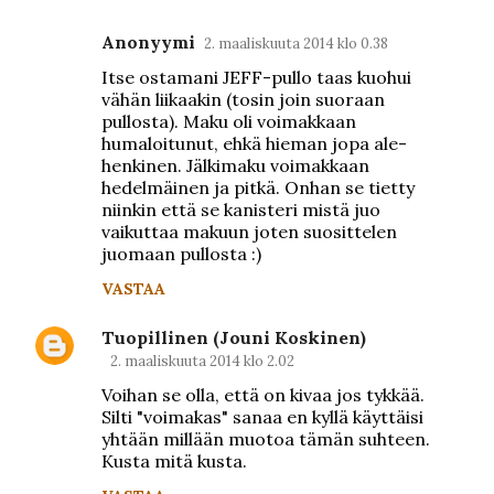
Anonyymi
2. maaliskuuta 2014 klo 0.38
K
Itse ostamani JEFF-pullo taas kuohui
o
vähän liikaakin (tosin join suoraan
m
pullosta). Maku oli voimakkaan
humaloitunut, ehkä hieman jopa ale-
m
henkinen. Jälkimaku voimakkaan
e
hedelmäinen ja pitkä. Onhan se tietty
n
niinkin että se kanisteri mistä juo
vaikuttaa makuun joten suosittelen
t
juomaan pullosta :)
i
VASTAA
t
Tuopillinen (Jouni Koskinen)
2. maaliskuuta 2014 klo 2.02
Voihan se olla, että on kivaa jos tykkää.
Silti "voimakas" sanaa en kyllä käyttäisi
yhtään millään muotoa tämän suhteen.
Kusta mitä kusta.