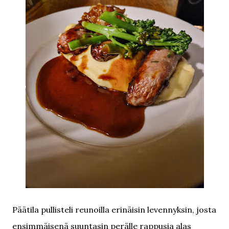
Päätila pullisteli reunoilla erinäisin levennyksin, josta
ensimmäisenä suuntasin perälle rappusia alas