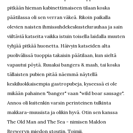
pitkään hieman kabinettimaiseen tilaan koska
päätilassa oli sen verran väkeä. Rikoin paikalla
olevien naisten ihmissuhdekeskustelurauhaa ja sain
viiltäviä katseita vaikka istuin toisella laidalla muuten
tyhjää pitkää huonetta. Häivyin katseiden alta
puolivälissä tuoppia takaisin päätilaan, kun sieltä
vapautui pöytä. Ruuaksi bangers & mash, tai koska
tällaisten pubien pitää näemmä näytellä
keskiluokkaisempia gastropubeja, kyseessä ei ole
mikään pahainen "banger" vaan "wild boar sausage".
Annos oli kuitenkin varsin perinteinen tulkinta
makkara-muusista ja olikin hyvä. Otin sen kanssa
The Old Man and The Sea - nimisen Maldon
Breweryn miedon stoutin. Toimii.