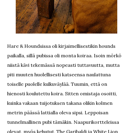
Hare & Houndsissa oli kirjaimellisestikin hounds
paikalla, sillä pubissa oli monta koiraa. Isoin mörkö
niistä kävi tekemässä nopeasti tuttavuutta, mutta
piti muuten huolellisesti katseensa naulattuna
toiselle puolelle kulkuväylää. Tuumin, että on
hienosti koulutettu koira. Sitten omistaja osoitti,
kuinka vakaan tuijotuksen takana olikin kolmen
metrin päässä lattialla oleva sipsi. Leppoisan
tunnelmallinen pubi tämäkin. Naapurikortteleissa
olevat, myös kehutut, The Garibaldi ja White Lion