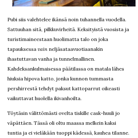
Pubi siis valehtelee ikänsä noin tuhannella vuodella.
Sattuuhan sitä, pilkkuvirheitä. Keksityistä vuosista ja
turistimaineestaan huolimatta talo on joka
tapauksessa
vain
neljäsataavuotiaanakin
ihastuttavan vanha ja tunnelmallinen.
Kahdeksankulmaisessa päätilassa on matala lähes
hiuksia hipova katto, jonka kunnon tummasta
pershirrestä tehdyt paksut kattoparrut oikeasti
vaikuttavat huolella ikivanhoilta.
Töytäsin välittömästi ovelta tiskille cask-huuli jo
väpättäen. Tässä oli oltu maassa melkein kaksi
tuntia ja ei vieläkään tuoppi kädessä, kauhea tilanne.