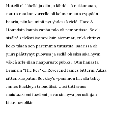
Hotelli oli lähellä ja olin jo lähdössä nukkumaan,
mutta matkan varrella oli kolme muuta ryppään
baaria, niin kai minä nyt yhdessä vielä. Hare &
Houndsin kaunis vanha talo oli remontissa. Se oli
sisältä selvästi isompi kuin aiemmat, enkä ehtinyt
koko tilaan sen paremmin tutustua. Baarissa oli
juuri päättynyt pubivisa ja siellä oli siksi aika hyvin
väkeä arki-illan naapurustopubiksi. Otin hanasta
Brainsin "The Rev" eli Reverend James bitterin. Aikaa
sitten kuopatun Buckley's -panimon hiivalla tehty
James Buckleyn tribuutiksi. Uusi tuttavuus
muistaakseni itselleni ja varsin hyvä peruslinjan
bitter se olikin.