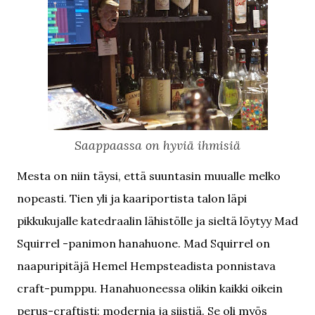
Saappaassa on hyviä ihmisiä
Mesta on niin täysi, että suuntasin muualle melko
nopeasti. Tien yli ja kaariportista talon läpi
pikkukujalle katedraalin lähistölle ja sieltä löytyy Mad
Squirrel -panimon hanahuone. Mad Squirrel on
naapuripitäjä Hemel Hempsteadista ponnistava
craft-pumppu. Hanahuoneessa olikin kaikki oikein
perus-craftisti: modernia ja siistiä. Se oli myös