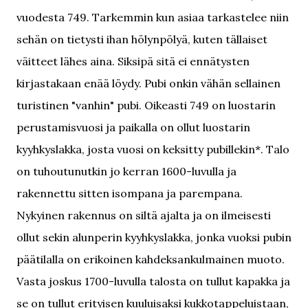
vuodesta 749. Tarkemmin kun asiaa tarkastelee niin
sehän on tietysti ihan hölynpölyä, kuten tällaiset
väitteet lähes aina. Siksipä sitä ei ennätysten
kirjastakaan enää löydy. Pubi onkin vähän sellainen
turistinen "vanhin" pubi. Oikeasti 749 on luostarin
perustamisvuosi ja paikalla on ollut luostarin
kyyhkyslakka, josta vuosi on keksitty pubillekin*. Talo
on tuhoutunutkin jo kerran 1600-luvulla ja
rakennettu sitten isompana ja parempana.
Nykyinen rakennus on siltä ajalta ja on ilmeisesti
ollut sekin alunperin kyyhkyslakka, jonka vuoksi pubin
päätilalla on erikoinen kahdeksankulmainen muoto.
Vasta joskus 1700-luvulla talosta on tullut kapakka ja
se on tullut erityisen kuuluisaksi kukkotappeluistaan,