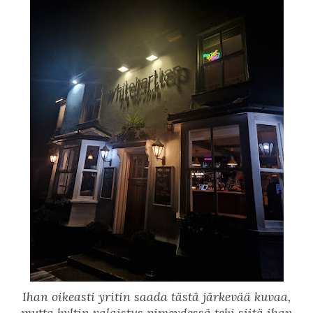
Ihan oikeasti yritin saada tästä järkevää kuvaa,
mutta kyltin valaistus pimeydessä teki siitä ihan