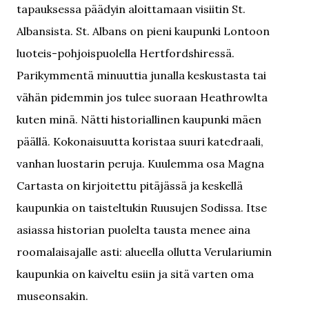
tapauksessa päädyin aloittamaan visiitin St.
Albansista. St. Albans on pieni kaupunki Lontoon
luoteis-pohjoispuolella Hertfordshiressä.
Parikymmentä minuuttia junalla keskustasta tai
vähän pidemmin jos tulee suoraan Heathrowlta
kuten minä. Nätti historiallinen kaupunki mäen
päällä. Kokonaisuutta koristaa suuri katedraali,
vanhan luostarin peruja. Kuulemma osa Magna
Cartasta on kirjoitettu pitäjässä ja keskellä
kaupunkia on taisteltukin Ruusujen Sodissa. Itse
asiassa historian puolelta tausta menee aina
roomalaisajalle asti: alueella ollutta Verulariumin
kaupunkia on kaiveltu esiin ja sitä varten oma
museonsakin.