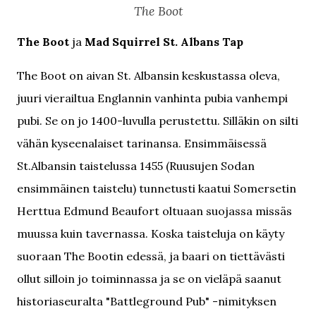
The Boot
The Boot
ja
Mad Squirrel St. Albans Tap
The Boot on aivan St. Albansin keskustassa oleva,
juuri vierailtua Englannin vanhinta pubia vanhempi
pubi. Se on jo 1400-luvulla perustettu. Silläkin on silti
vähän kyseenalaiset tarinansa. Ensimmäisessä
St.Albansin taistelussa 1455 (Ruusujen Sodan
ensimmäinen taistelu) tunnetusti kaatui Somersetin
Herttua Edmund Beaufort oltuaan suojassa missäs
muussa kuin tavernassa. Koska taisteluja on käyty
suoraan The Bootin edessä, ja baari on tiettävästi
ollut silloin jo toiminnassa ja se on vieläpä saanut
historiaseuralta "Battleground Pub" -nimityksen