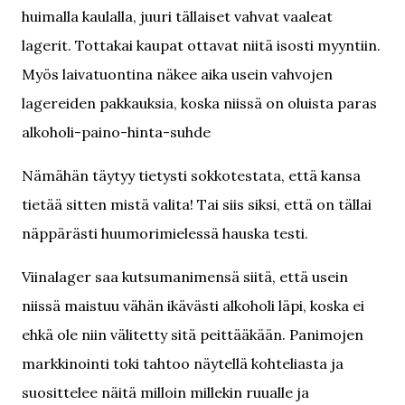
huimalla kaulalla, juuri tällaiset vahvat vaaleat
lagerit. Tottakai kaupat ottavat niitä isosti myyntiin.
Myös laivatuontina näkee aika usein vahvojen
lagereiden pakkauksia, koska niissä on oluista paras
alkoholi-paino-hinta-suhde
Nämähän täytyy tietysti sokkotestata, että kansa
tietää sitten mistä valita! Tai siis siksi, että on tällai
näppärästi huumorimielessä hauska testi.
Viinalager saa kutsumanimensä siitä, että usein
niissä maistuu vähän ikävästi alkoholi läpi, koska ei
ehkä ole niin välitetty sitä peittääkään. Panimojen
markkinointi toki tahtoo näytellä kohteliasta ja
suosittelee näitä milloin millekin ruualle ja