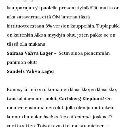
kaupparajan yli puolella prosenttiyksiköllä, mutta on
aika satavarma, että Olvi lantraa tästä
hittituotteestaan 8% version kauppoihin. Tuplapukki
on kuitenkin Alkon myydyin olut, joten pakko se on
tässä olla mukana.
Saimaa Vahva Lager -
Setin ainoa pienemmän
panimon olut!
Sandels Vahva Lager
Bonusyllärinä on ulkomainen klassikkojen klassikko,
tanskalainen norsuolut,
Carlsberg Elephant
! On
muuten ensimmäinen olut, jolla olen juonut oikein
kunnon humalan
back in the cottonlands
joskus 27
vuotta sitten. Toivottavasti ei muistu mieleen...