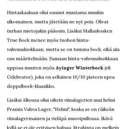
Hintaskaalaan olisi osunut muutama muukin
ulkomainen, mutta jätetään ne nyt pois. Olivat
turhan mietojakin pääosin. Lisäksi Mallaskosken
True Bock menee myös tuohon hinta-
vahvuusluokkaan, mutta se on tumma bock, eikä siis
osu määritelmään. Samaan hinta-vahvuusluokkaan
uppoaa muuten myös
Ayinger Winterbock
(eli
Celebrator), joka on sellainen 10/10 pisteen upea
doppelbock-klassikko.
Lisäksi Alkossa olisi oikein viinalagerien uusi helmi
Pramia Vahva Lager. "Helmi", koska se on räikeän
viinalagermainen ja vieläpä muovipullossa. Ikävä
kyllä se ei ole erityisen halpaa, litrahinta on melkein