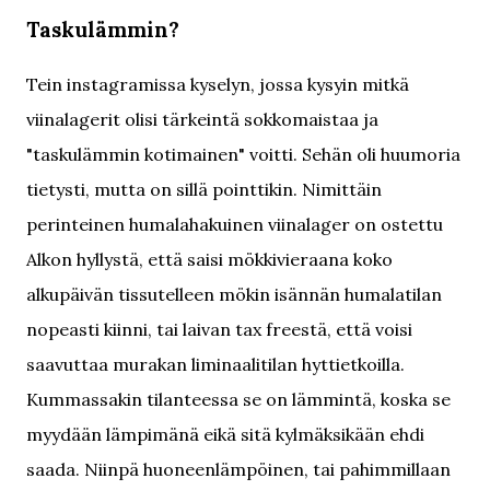
Taskulämmin?
Tein instagramissa kyselyn, jossa kysyin mitkä
viinalagerit olisi tärkeintä sokkomaistaa ja
"taskulämmin kotimainen" voitti. Sehän oli huumoria
tietysti, mutta on sillä pointtikin. Nimittäin
perinteinen humalahakuinen viinalager on ostettu
Alkon hyllystä, että saisi mökkivieraana koko
alkupäivän tissutelleen mökin isännän humalatilan
nopeasti kiinni, tai laivan tax freestä, että voisi
saavuttaa murakan liminaalitilan hyttietkoilla.
Kummassakin tilanteessa se on lämmintä, koska se
myydään lämpimänä eikä sitä kylmäksikään ehdi
saada. Niinpä huoneenlämpöinen, tai pahimmillaan