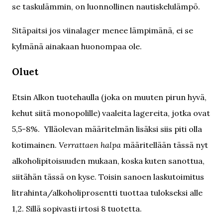
se taskulämmin, on luonnollinen nautiskelulämpö.
Sitäpaitsi jos viinalager menee lämpimänä, ei se
kylmänä ainakaan huonompaa ole.
Oluet
Etsin Alkon tuotehaulla (joka on muuten pirun hyvä,
kehut siitä monopolille) vaaleita lagereita, jotka ovat
5,5-8%. Ylläolevan määritelmän lisäksi siis piti olla
kotimainen.
Verrattaen halpa
määritellään tässä nyt
alkoholipitoisuuden mukaan, koska kuten sanottua,
siitähän tässä on kyse. Toisin sanoen laskutoimitus
litrahinta/alkoholiprosentti tuottaa tulokseksi alle
1,2. Sillä sopivasti irtosi 8 tuotetta.