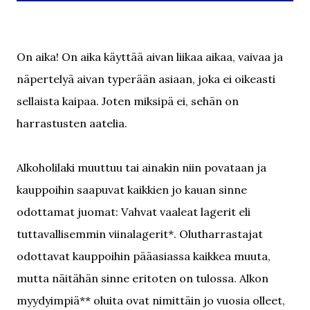
On aika! On aika käyttää aivan liikaa aikaa, vaivaa ja
näpertelyä aivan typerään asiaan, joka ei oikeasti
sellaista kaipaa. Joten miksipä ei, sehän on
harrastusten aatelia.
Alkoholilaki muuttuu tai ainakin niin povataan ja
kauppoihin saapuvat kaikkien jo kauan sinne
odottamat juomat: Vahvat vaaleat lagerit eli
tuttavallisemmin viinalagerit*. Olutharrastajat
odottavat kauppoihin pääasiassa kaikkea muuta,
mutta näitähän sinne eritoten on tulossa. Alkon
myydyimpiä** oluita ovat nimittäin jo vuosia olleet,