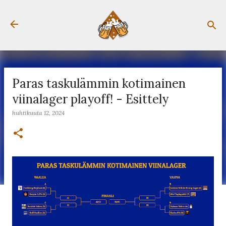
Siirry pääsisältöön
Paras taskulämmin kotimainen
viinalager playoff! - Esittely
huhtikuuta 12, 2024