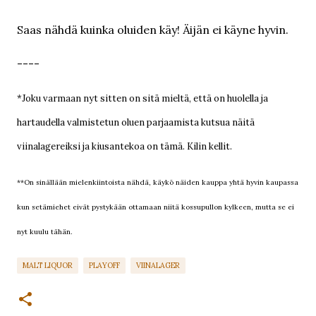
Saas nähdä kuinka oluiden käy! Äijän ei käyne hyvin.
----
*Joku varmaan nyt sitten on sitä mieltä, että on huolella ja
hartaudella valmistetun oluen parjaamista kutsua näitä
viinalagereiksi ja kiusantekoa on tämä. Kilin kellit.
**On sinällään mielenkiintoista nähdä, käykö näiden kauppa yhtä hyvin kaupassa
kun setämiehet eivät pystykään ottamaan niitä kossupullon kylkeen, mutta se ei
nyt kuulu tähän.
MALT LIQUOR
PLAYOFF
VIINALAGER