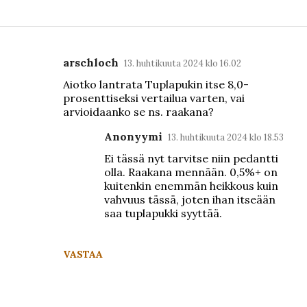
arschloch
13. huhtikuuta 2024 klo 16.02
K
Aiotko lantrata Tuplapukin itse 8,0-
o
prosenttiseksi vertailua varten, vai
m
arvioidaanko se ns. raakana?
m
Anonyymi
13. huhtikuuta 2024 klo 18.53
e
Ei tässä nyt tarvitse niin pedantti
n
olla. Raakana mennään. 0,5%+ on
t
kuitenkin enemmän heikkous kuin
vahvuus tässä, joten ihan itseään
i
saa tuplapukki syyttää.
t
VASTAA