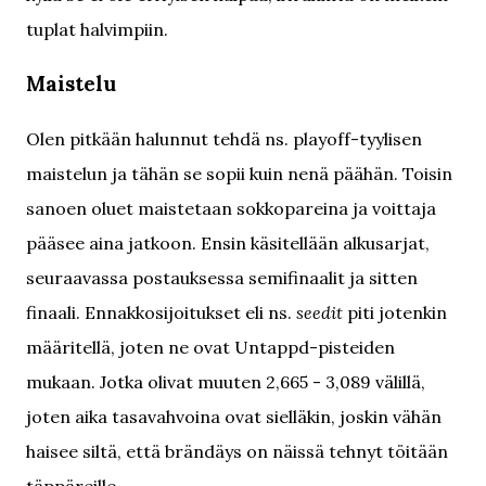
tuplat halvimpiin.
Maistelu
Olen pitkään halunnut tehdä ns. playoff-tyylisen
maistelun ja tähän se sopii kuin nenä päähän. Toisin
sanoen oluet maistetaan sokkopareina ja voittaja
pääsee aina jatkoon. Ensin käsitellään alkusarjat,
seuraavassa postauksessa semifinaalit ja sitten
finaali. Ennakkosijoitukset eli ns.
seedit
piti jotenkin
määritellä, joten ne ovat Untappd-pisteiden
mukaan. Jotka olivat muuten 2,665 - 3,089 välillä,
joten aika tasavahvoina ovat sielläkin, joskin vähän
haisee siltä, että brändäys on näissä tehnyt töitään