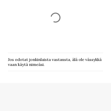
Jos odotat jonkinlaista vastausta, älä ole vässykkä
L
vaan käytä nimeäsi.
ä
h
e
t
ä
k
o
m
m
e