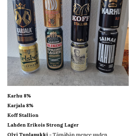
Karhu 8%
Karjala 8%
Koff Stallion
Lahden Erikois Strong Lager
Olvi Tuplapukki -
Tämähän menee uuden