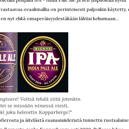
oletilla pohjalla IPA - India Pale Ale ja sen yläpuolella hyvin
i vastaavaa ovaalimallia on perinteisesti paljonkin käytetty, 
a en nyt ehkä omaperäisyydestäkään lähtisi kehumaan...
mgivare! Voitsä tehdä siitä jotenkin
ttei se missään nimessä viesti,
eki joku helevetin Kopparbergs?"
ofierosta ja äitelästä esanssisiideristä tunnettu ruotsalain