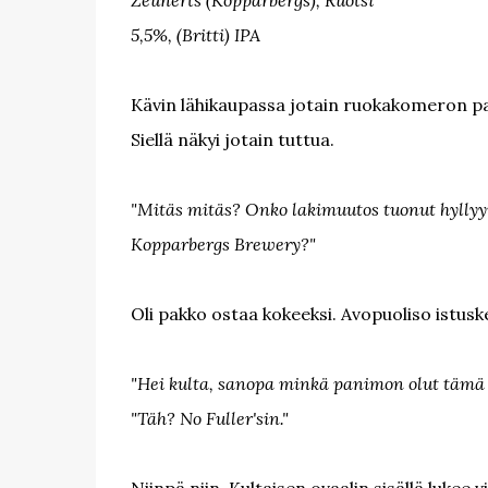
Zeunerts (Kopparbergs), Ruotsi
5,5%, (Britti) IPA
Kävin lähikaupassa jotain ruokakomeron pai
Siellä näkyi jotain tuttua.
"Mitäs mitäs? Onko lakimuutos tuonut hyllyy
Kopparbergs Brewery?"
Oli pakko ostaa kokeeksi. Avopuoliso istuskel
"Hei kulta, sanopa minkä panimon olut tämä 
"Täh? No Fuller'sin."