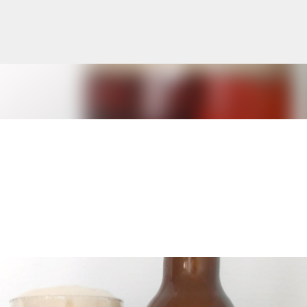
Siirry pääsisältöön