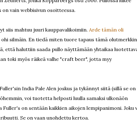
on Zeunerts, jonka Kopparbergs osti 2000. Pullossa lukee
 on vain webbisivun osoitteessa.
yt siis mahtuu juuri kauppavalikoimiin.
Arde tämän oli
t ohi silmäin. En tiedä miten tuore tapaus tämä olutmerkki
tä, että haluttiin saada pullo näyttämään yhtaikaa luotettav
kaan toki myös räikeä valhe "craft beer", jotta myy
ller'sin India Pale Alen joskus ja tykännyt siitä (sillä se on
myöhemmin, voi tuotetta helposti luulla samaksi ulkonäön
a Fuller's on sentään kaikkien aikojen lempipanimoni. Joku 
tribuutti. Se on vaan unohdettu kertoa.