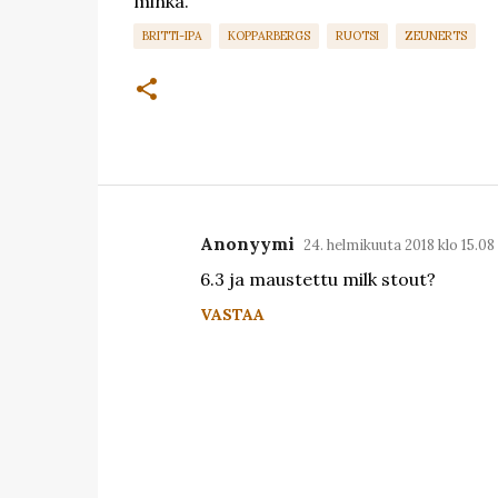
minkä.
BRITTI-IPA
KOPPARBERGS
RUOTSI
ZEUNERTS
Anonyymi
24. helmikuuta 2018 klo 15.08
K
6.3 ja maustettu milk stout?
o
VASTAA
m
m
e
n
t
i