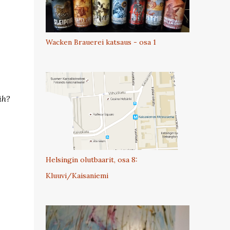
Wacken Brauerei katsaus - osa 1
äh?
Helsingin olutbaarit, osa 8:
Kluuvi/Kaisaniemi