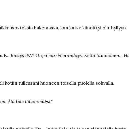
kkausostoksia hakemassa, kun katse kiinnittyi oluthyllyyn.
n F... Rickys IPA? Onpa härski brändäys. Keltä tämmönen... H
i kotiin tullessani huoneen toisella puolella sohvalla.
on. Älä tule lähemmäksi."