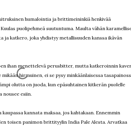
truksinen humalointia ja brittimeininkiä henkivää
. Kuulas puolipehmeä suutuntuma. Maulta vähän karamellis
a ja katkero, joka yhdistyy metallisuuden kanssa ikävän
noen ihan menettelevä perusbitter, mutta katkeroinnin kave
ole mikään hirmuinen, ei se pysy minkäänlaisessa tasapainoss
mpi olutta on juoda, kun epäsuhtainen kitkerän puolelle
a nousee esiin.
roa kaupassa kannata maksaa, jos kahtakaan. Ennemmin
n toisen panimon brittityylin India Pale Alesta. Arvatkaa