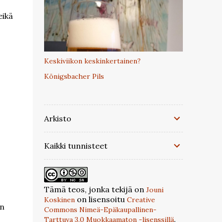
eikä
Keskiviikon keskinkertainen?
Königsbacher Pils
Arkisto
Kaikki tunnisteet
Tämä teos, jonka tekijä on
Jouni
on lisensoitu
Koskinen
Creative
en
Commons Nimeä-Epäkaupallinen-
.
Tarttuva 3.0 Muokkaamaton -lisenssillä