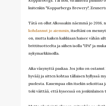
Kopparbergs. Tai noh, virallisesti panimo 
kuitenkin "Kopparbergs Brewery", Zeunerts
Tätä on ollut Alkossakin näemmä jo 2016, n
kohdannut jo aiemmin
, itseltäni on menny
on, mutta kaiken kaikkiaan haisee vähän sil
brittituotteelta ja siihen isolla "IPA" ja mu
nykymarkkinoilla.
Aika väsynyttä paskaa. Jos joku on ostanut Fu
hyvää) ja sitten kohtaa tällaisen hyllyssä 
puolesta. Kauempaa olin itsekin sekoittaa j
toki väittää, että kyseessä on jonkinlainen 