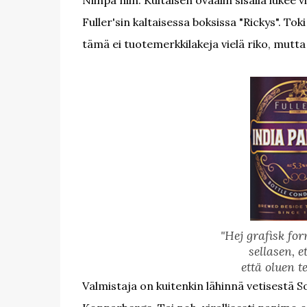
Niinpä niin. Kultaisen ovaalin sisällä lukee vi
Fuller'sin kaltaisessa boksissa "Rickys". Tok
tämä ei tuotemerkkilakeja vielä riko, mutt
"Hej grafisk for
sellasen, e
että oluen t
Valmistaja on kuitenkin lähinnä vetisestä S