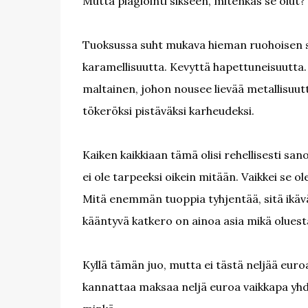
Mutta plagiointi sikseen, mitenkäs se olut?
Tuoksussa suht mukava hieman ruohoisen si
karamellisuutta. Kevyttä hapettuneisuutta
maltainen, johon nousee lievää metallisuutt
tökeröksi pistäväksi karheudeksi.
Kaiken kaikkiaan tämä olisi rehellisesti sa
ei ole tarpeeksi oikein mitään. Vaikkei se 
Mitä enemmän tuoppia tyhjentää, sitä ikävä
kääntyvä katkero on ainoa asia mikä oluest
Kyllä tämän juo, mutta ei tästä neljää eu
kannattaa maksaa neljä euroa vaikkapa yhde